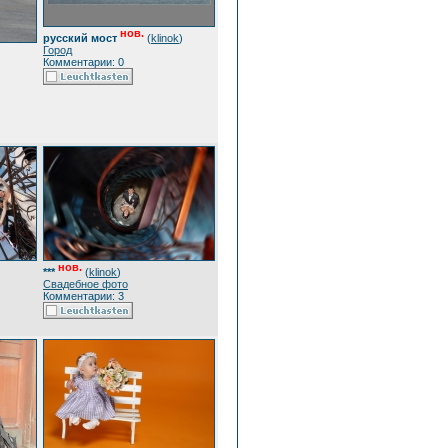
нов.
русский мост
(
klinok
)
Город
Комментарии: 0
нов.
***
(
klinok
)
Свадебное фото
Комментарии: 3