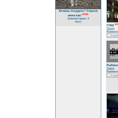
Хочешь похудеть? Cпроси
нов.
меня как!
Комментарии: 3
Norn
но
ГУМ2
Город
Коммент
Рыбаки
Город
Коммент