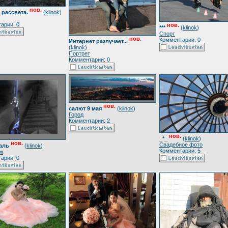
нов.
 рассвета.
(
klinok
)
арии: 0
нов.
***
(
klinok
)
Спорт
нов.
Комментарии: 0
Интернет разлучает...
(
klinok
)
Портрет
Комментарии: 0
нов.
салют 9 мая
(
klinok
)
Город
Комментарии: 2
нов.
_*_
(
klinok
)
нов.
Свадебное фото
аль
(
klinok
)
Комментарии: 5
ж
арии: 0