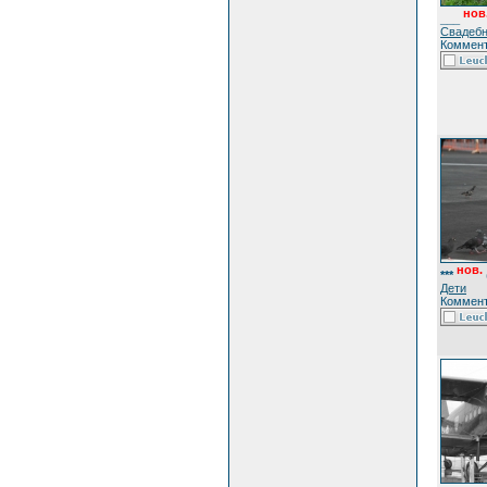
нов
___
Свадебн
Коммент
нов.
***
Дети
Коммент