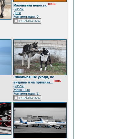
нов.
Маленькая невеста.
(
klinok
)
Дети
Комментарии: 0
-Любимая! Не уходи, не
нов.
видишь я на привязи...
(
klinok
)
Животные
Комментарии: 2