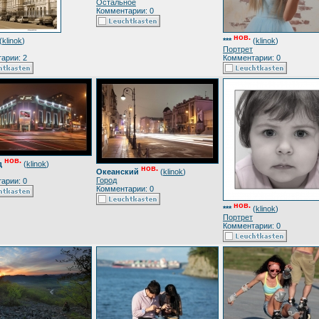
Остальное
Комментарии: 0
нов.
(
klinok
)
***
(
klinok
)
Портрет
арии: 2
Комментарии: 0
нов.
д
(
klinok
)
нов.
Океанский
(
klinok
)
Город
арии: 0
Комментарии: 0
нов.
***
(
klinok
)
Портрет
Комментарии: 0