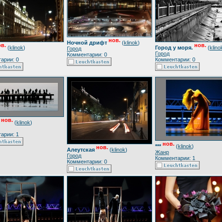
нов.
Ночной дрифт
(
klinok
)
в.
нов.
(
klinok
)
Город у моря.
(
klino
Город
Город
Комментарии: 0
арии: 0
Комментарии: 0
нов.
(
klinok
)
арии: 1
нов.
***
(
klinok
)
нов.
Алеутская
(
klinok
)
Жанр
Город
Комментарии: 1
Комментарии: 0