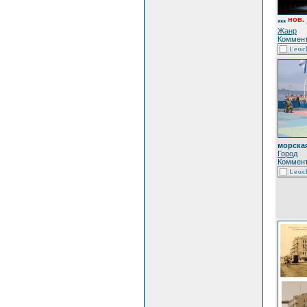
нов.
***
Жанр
Коммент
морская
Город
Коммент