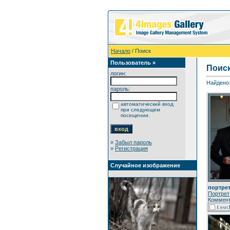
Начало
/ Поиск
Пользователь »
Поис
логин:
Найдено:
пароль:
автоматический вход
при следующем
посещении.
»
Забыл пароль
»
Регистрация
Случайное изображение
портре
Портрет
Коммент