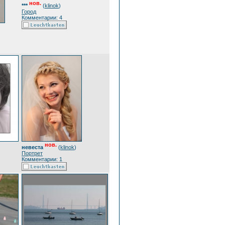
нов.
***
(
klinok
)
Город
Комментарии: 4
нов.
невеста
(
klinok
)
Портрет
Комментарии: 1