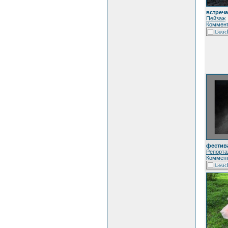
встреча
Пейзаж
Коммент
фестив
Репорта
Коммент