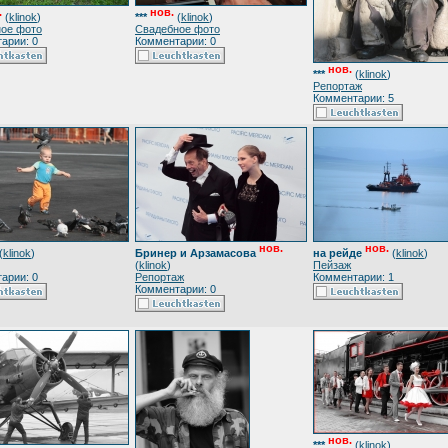
.
нов.
(
klinok
)
***
(
klinok
)
ое фото
Свадебное фото
арии: 0
Комментарии: 0
нов.
***
(
klinok
)
Репортаж
Комментарии: 5
нов.
нов.
(
klinok
)
Бринер и Арзамасова
на рейде
(
klinok
)
(
klinok
)
Пейзаж
арии: 0
Репортаж
Комментарии: 1
Комментарии: 0
нов.
***
(
klinok
)