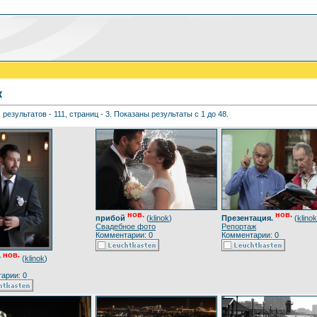
к
 результатов - 111, страниц - 3. Показаны результаты с 1 до 48.
нов.
нов.
прибой
(
klinok
)
Презентация.
(
klinok
Свадебное фото
Репортаж
Комментарии: 0
Комментарии: 0
нов.
т
(
klinok
)
арии: 0