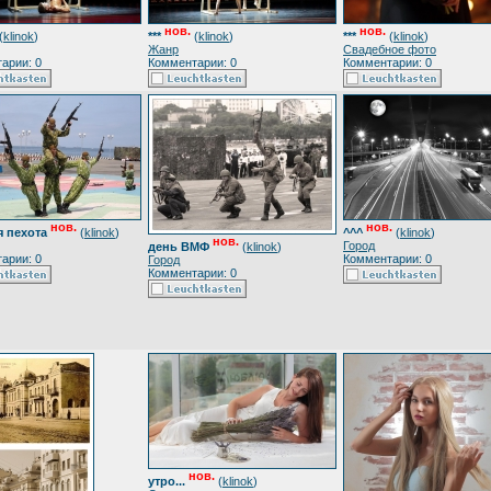
нов.
нов.
(
klinok
)
***
(
klinok
)
***
(
klinok
)
Жанр
Свадебное фото
арии: 0
Комментарии: 0
Комментарии: 0
нов.
нов.
 пехота
(
klinok
)
^^^
(
klinok
)
нов.
Город
день ВМФ
(
klinok
)
арии: 0
Комментарии: 0
Город
Комментарии: 0
нов.
утро...
(
klinok
)