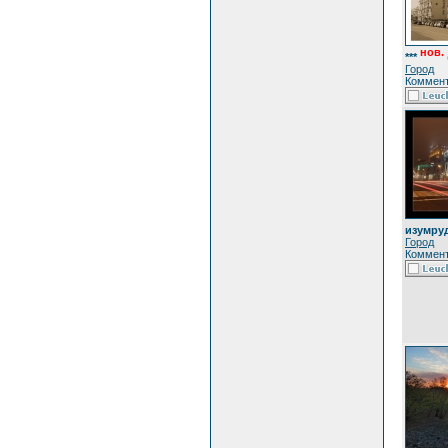
нов.
***
Город
Коммент
изумру
Город
Коммент