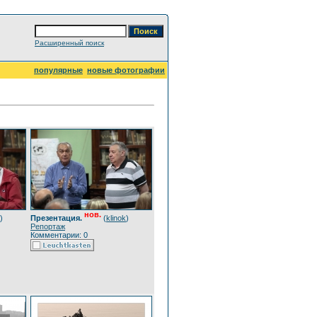
Расширенный поиск
популярные
новые фотографии
нов.
)
Презентация.
(
klinok
)
Репортаж
Комментарии: 0