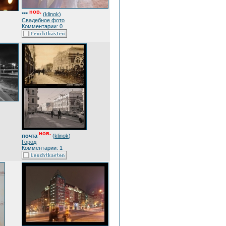
нов.
***
(
klinok
)
Свадебное фото
Комментарии: 0
нов.
почта
(
klinok
)
Город
Комментарии: 1