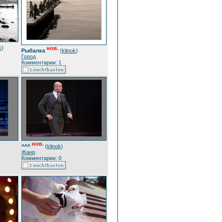
k
)
нов.
Рыбалка
(
klinok
)
Город
Комментарии: 1
нов.
^^^
(
klinok
)
Жанр
Комментарии: 0