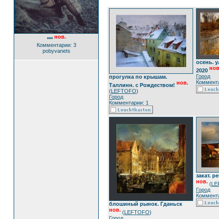
нов.
***
Комментарии: 3
pobyvanets
осень. 
нов
2020
Город
прогулка по крышам.
Коммента
нов.
Таллинн. с Рождеством!
(
LEFTOFO
)
Город
Комментарии: 1
закат. р
нов.
(
LE
Город
Коммента
блошиный рынок. Гданьск
нов.
(
LEFTOFO
)
Город