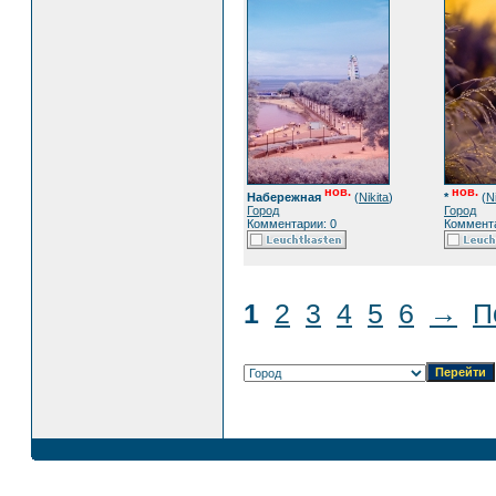
нов.
нов.
Набережная
(
Nikita
)
*
(
Ni
Город
Город
Комментарии: 0
Коммента
1
2
3
4
5
6
→
П