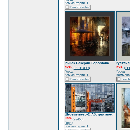
Комментарии: 1
Рынок Бокерия. Барселона
гулять 
нов.
нов.
(
LEFTOFO
)
(
LE
Город
Город
Комментарии: 1
Коммента
Шереметьево-2. Абстрактное.
нов.
(
asd58
)
Город
Комментарии: 1