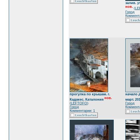
залив. у
нов.
(
LE
Город
Коммента
прогулка по крышам. г.
начало 
нов.
Кадакес. Каталония
март. 20
(
LEFTOFO
)
Город
Город
Коммента
Комментарии: 1