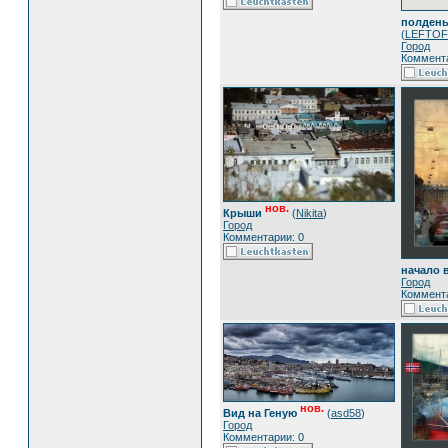
полдень
(
LEFTO
Город
Коммента
нов.
Крыши
(
Nikita
)
Город
Комментарии: 0
начало 
Город
Коммента
нов.
Вид на Геную
(
asd58
)
Город
Комментарии: 0