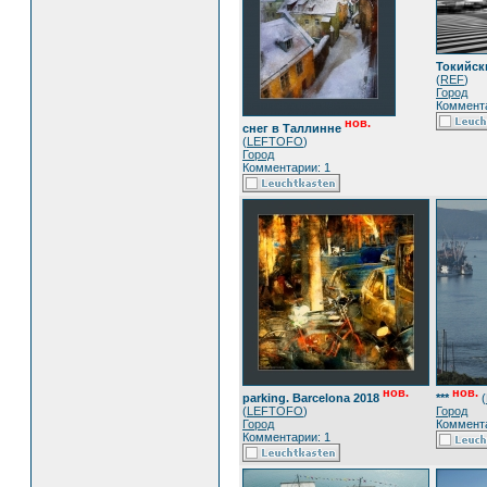
Токийск
(
REF
)
Город
Коммента
нов.
снег в Таллинне
(
LEFTOFO
)
Город
Комментарии: 1
нов.
нов.
parking. Barcelona 2018
***
(
(
LEFTOFO
)
Город
Город
Коммента
Комментарии: 1