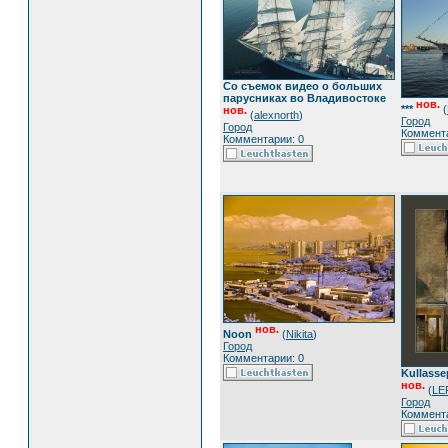
Со съемок видео о больших
парусниках во Владивостоке
нов.
***
(
нов.
(
alexnorth
)
Город
Город
Коммента
Комментарии: 0
нов.
Noon
(
Nikita
)
Город
Комментарии: 0
Kullassep
нов.
(
LE
Город
Коммента