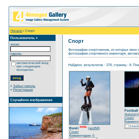
Начало
/ Спорт
Пользователь »
Спорт
логин:
Фотографии спортсменов, из которых явно 
фотографии спортивного инвентаря, автомоби
пароль:
автоматический вход
Найдено: результатов - 378, страниц - 8. По
при следующем
посещении.
»
Забыл пароль
»
Регистрация
Случайное изображение
Football
(
kenzory
Спорт
Коммента
нов.
Взлёт
(
asd58
)
Спорт
Комментарии: 0