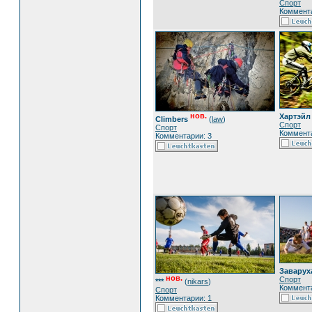
Спорт
Коммента
нов.
Хартэйл
Climbers
(
law
)
Спорт
Спорт
Коммента
Комментарии: 3
Заварух
нов.
Спорт
***
(
nikars
)
Коммента
Спорт
Комментарии: 1