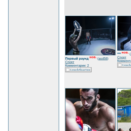
нов.
***
(
нов.
Спорт
Первый раунд
(
asd58
)
Коммента
Спорт
Комментарии: 2