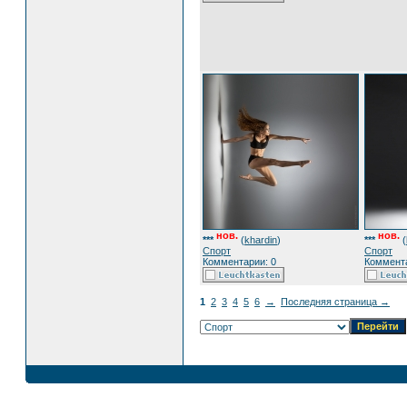
нов.
нов.
***
(
khardin
)
***
(
Спорт
Спорт
Комментарии: 0
Коммента
1
2
3
4
5
6
→
Последняя страница →