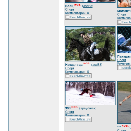
нов.
Боец
(
asd58
)
Спорт
Момент 
Комментарии: 0
Спорт
Коммента
Панкрат
Спорт
нов.
Коммента
Наездница
(
asd58
)
Спорт
Комментарии: 0
нов.
998
(
spaydmax
)
Спорт
Комментарии: 0
нов.
***
(
Спорт