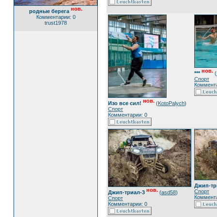
нов.
родные берега
Комментарии: 0
trust1978
нов.
***
(
Спорт
Коммента
нов.
Изо все сил!
(
KotoPalych
)
Спорт
Комментарии: 0
Джип-тр
нов.
Спорт
Джип-триал-3
(
asd58
)
Коммента
Спорт
Комментарии: 0