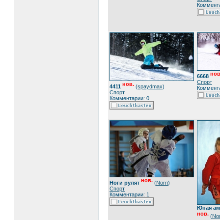
Коммента
нов
6668
Спорт
нов.
4411
(
spaydmax
)
Коммента
Спорт
Комментарии: 0
нов.
Ноги рулят
(
Norn
)
Спорт
Комментарии: 1
Юная ам
нов.
(
No