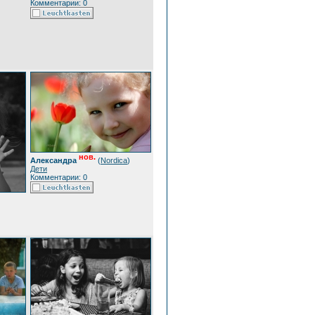
Комментарии: 0
нов.
Александра
(
Nordica
)
Дети
Комментарии: 0