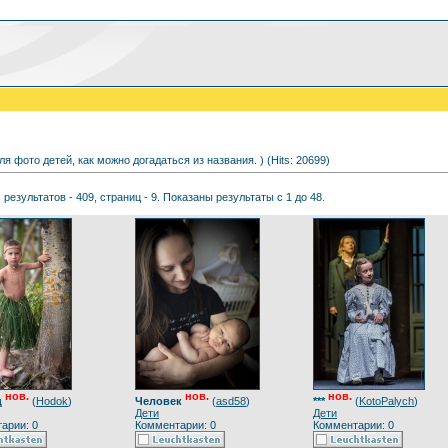
ля фото детей, как можно догадаться из названия. ) (Hits: 20699)
 результатов - 409, страниц - 9. Показаны результаты с 1 до 48.
нов.
нов.
нов.
ц
(
Hodok
)
Человек
(
asd58
)
***
(
KotoPalych
)
Дети
Дети
арии: 0
Комментарии: 0
Комментарии: 0