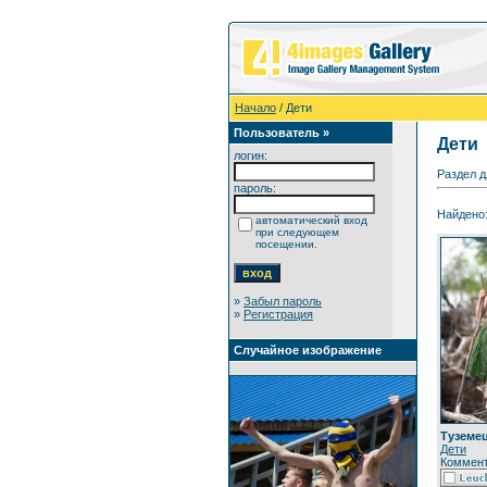
Начало
/ Дети
Пользователь »
Дети
логин:
Раздел д
пароль:
Найдено:
автоматический вход
при следующем
посещении.
»
Забыл пароль
»
Регистрация
Случайное изображение
Туземе
Дети
Коммент