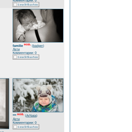
Комментарии: 0
нов.
familie
(
badger
)
Дети
Комментарии: 0
нов.
***
(
ArNata
)
Дети
Комментарии: 0