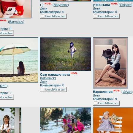
нов.
нов.
:-)
(
Baryshev
)
у фонтана
(
Chipars
)
Дети
Дети
Комментарии: 0
Комментарии: 0
нов.
(
Baryshev
)
арии: 0
нов.
Сын парашютиста
(
fotoivnick
)
Дети
Комментарии: 0
REF
)
нов.
Взросление
(
VaVan
)
арии: 2
Дети
Комментарии: 9