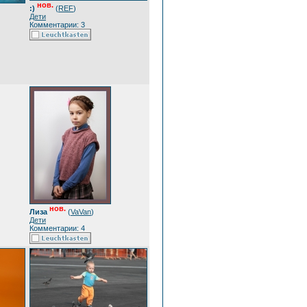
нов.
:)
(
REF
)
Дети
Комментарии: 3
нов.
Лиза
(
VaVan
)
Дети
Комментарии: 4