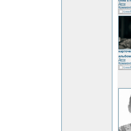
child's 
Дети
Коммент
карточк
альбом
Дети
Коммент