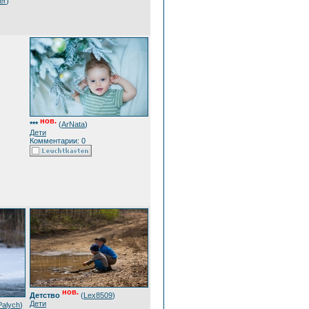
er
)
нов.
***
(
ArNata
)
Дети
Комментарии: 0
нов.
Детство
(
Lex8509
)
Дети
Palych
)