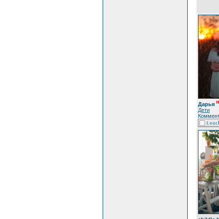
н
Дарья
Дети
Коммент