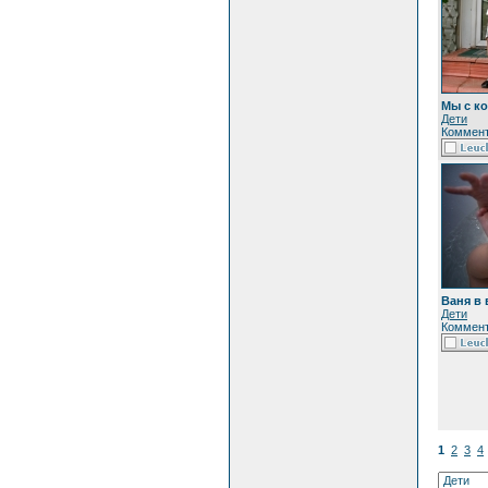
Мы с к
Дети
Коммент
Ваня в
Дети
Коммент
1
2
3
4