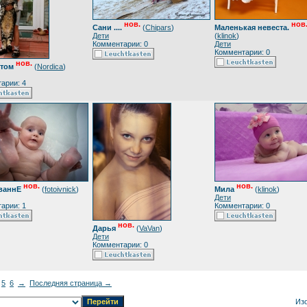
нов.
нов
Сани ....
(
Chipars
)
Маленькая невеста.
Дети
(
klinok
)
Комментарии: 0
Дети
Комментарии: 0
нов.
отом
(
Nordica
)
арии: 4
нов.
нов.
 ваннЕ
(
fotoivnick
)
Мила
(
klinok
)
Дети
арии: 1
Комментарии: 0
нов.
Дарья
(
VaVan
)
Дети
Комментарии: 0
5
6
→
Последняя страница →
Из