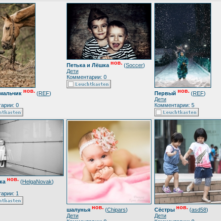
нов.
Петька и Лёшка
(
Soccer
)
Дети
Комментарии: 0
нов.
нов.
 мальчик
(
REF
)
Первый
(
REF
)
Дети
арии: 0
Комментарии: 5
нов.
ка
(
HelgaNovak
)
арии: 1
нов.
нов.
шалунья
(
Chipars
)
Сёстры
(
asd58
)
Дети
Дети