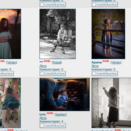
Комментарии: 0
Комментарии: 0
ов.
нов.
нов.
(
VaVan
)
***
(
Natali
)
Арина
(
VaVan
)
Дети
Дети
арии: 0
Комментарии: 0
Комментарии: 0
нов.
toto
(
badger
)
Дети
Комментарии: 4
нов.
нов.