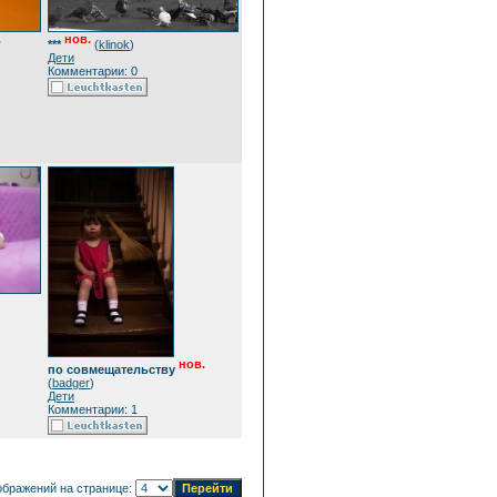
.
нов.
***
(
klinok
)
Дети
Комментарии: 0
нов.
по совмещательству
(
badger
)
Дети
Комментарии: 1
ображений на странице: