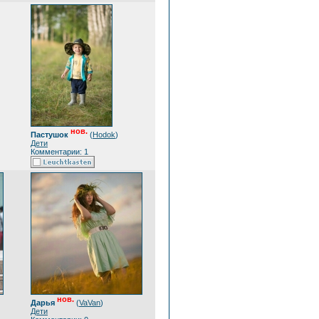
нов.
Пастушок
(
Hodok
)
Дети
Комментарии: 1
нов.
Дарья
(
VaVan
)
Дети