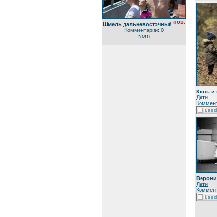
нов.
Шмель дальневосточный
Комментарии: 0
Norn
Конь и
Дети
Коммент
Верони
Дети
Коммент