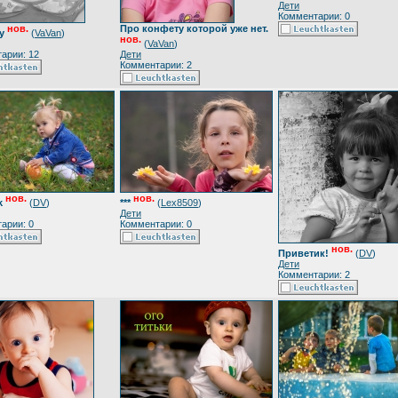
Дети
Комментарии: 0
нов.
Про конфету которой уже нет.
y
(
VaVan
)
нов.
(
VaVan
)
арии: 12
Дети
Комментарии: 2
нов.
нов.
k
(
DV
)
***
(
Lex8509
)
Дети
арии: 0
Комментарии: 0
нов.
Приветик!
(
DV
)
Дети
Комментарии: 2