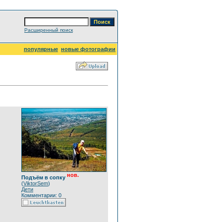
Расширенный поиск
популярные
новые фотографии
нов.
Подъём в сопку
(
ViktorSem
)
Дети
Комментарии: 0