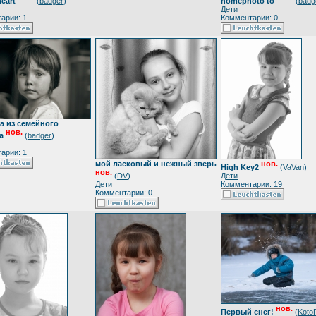
heart
(
badger
)
homephoto to
(
badg
Дети
арии: 1
Комментарии: 0
а из семейного
нов.
а
(
badger
)
арии: 1
мой ласковый и нежный зверь
нов.
High Key2
(
VaVan
)
нов.
(
DV
)
Дети
Дети
Комментарии: 19
Комментарии: 0
нов.
Первый снег!
(
Koto