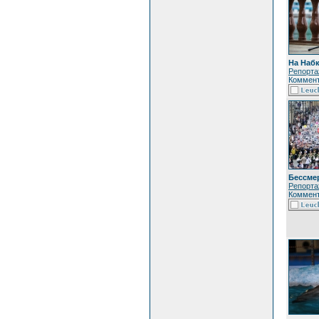
На Набке
Репорта
Коммент
Бессме
Репорта
Коммент