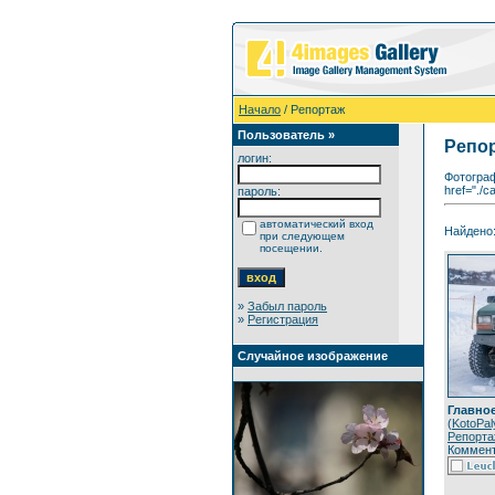
Начало
/ Репортаж
Пользователь »
Репо
логин:
Фотограф
href="./c
пароль:
автоматический вход
Найдено:
при следующем
посещении.
»
Забыл пароль
»
Регистрация
Случайное изображение
Главное
(
KotoPal
Репорта
Коммент