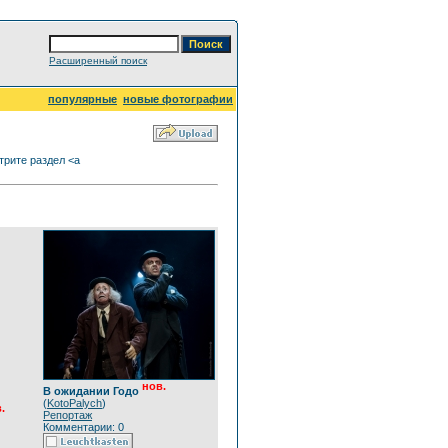
Расширенный поиск
популярные
новые фотографии
рите раздел <a
нов.
В ожидании Годо
(
KotoPalych
)
.
Репортаж
Комментарии: 0