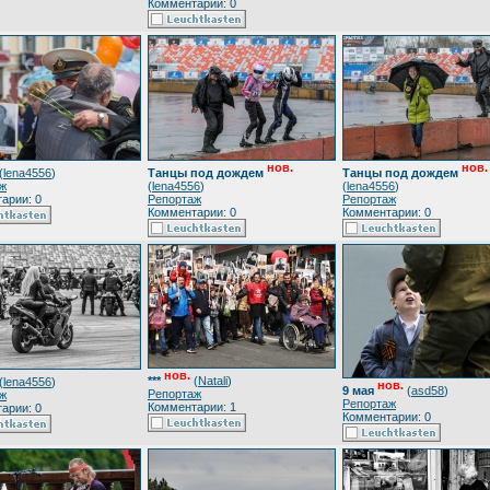
Комментарии: 0
нов.
нов.
(
lena4556
)
Танцы под дождем
Танцы под дождем
ж
(
lena4556
)
(
lena4556
)
арии: 0
Репортаж
Репортаж
Комментарии: 0
Комментарии: 0
нов.
***
(
Natali
)
(
lena4556
)
нов.
9 мая
(
asd58
)
Репортаж
ж
Репортаж
Комментарии: 1
арии: 0
Комментарии: 0