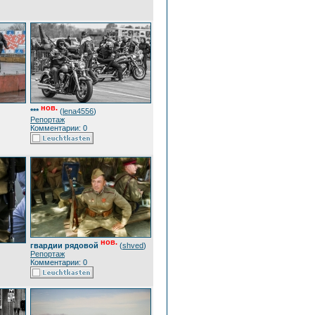
нов.
***
(
lena4556
)
Репортаж
Комментарии: 0
нов.
гвардии рядовой
(
shved
)
Репортаж
Комментарии: 0