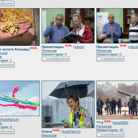
нов.
нов.
Презентация.
(
klinok
)
Презентация.
(
klinok
нов.
е золото Колымы
Репортаж
Репортаж
ergei
)
Комментарии: 0
Комментарии: 0
ж
арии: 1
(
KotoPalych
)
нов.
***-2
(
lena4556
)
ж
Репортаж
арии: 0
Комментарии: 15
нов.
Олеся
(
KotoPalych
)
Репортаж