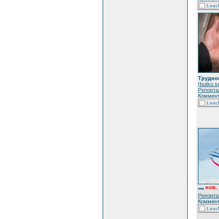
Трудно
(
butko.s
Репорта
Коммент
нов.
***
Репорта
Коммент