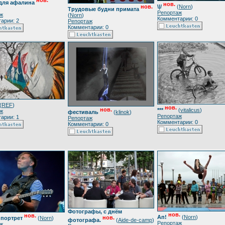
нов.
для афалина
нов.
\|/
(
Norn
)
нов.
Трудовые будни примата
Репортаж
ж
(
Norn
)
Комментарии: 0
арии: 2
Репортаж
Комментарии: 0
(
REF
)
нов.
нов.
***
(
vitalicus
)
ж
фестиваль
(
klinok
)
Репортаж
арии: 1
Репортаж
Комментарии: 0
Комментарии: 0
Фотографы, с днём
нов.
нов.
Ап!
(
Norn
)
нов.
 портрет
(
Norn
)
фотографа.
(
Aide-de-camp
)
Репортаж
ж