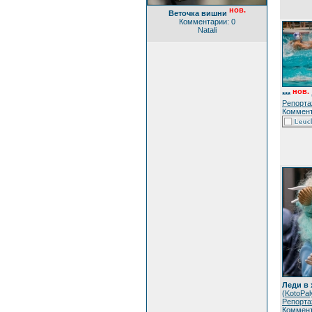
нов.
Веточка вишни
Комментарии: 0
Natali
нов.
***
Репорта
Коммент
Леди в
(
KotoPal
Репорта
Коммент