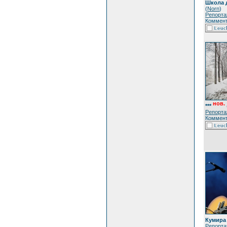
Школа 
(
Norn
)
Репорта
Коммент
нов.
***
Репорта
Коммент
Кумира
Репорта