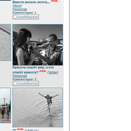
нов.
Вместе весело лететь...
(
Norn
)
Репортаж
Комментарии: 1
Красота спасёт мир, а кто
нов.
спасёт красоту?
(
VaVan
)
Репортаж
Комментарии: 3
нов.
***
(
vitalicus
)