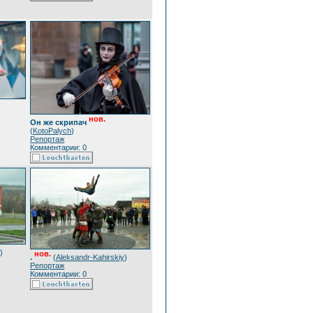
нов.
Он же скрипач
(
KotoPalych
)
Репортаж
Комментарии: 0
)
нов.
.
(
Aleksandr-Kahirskiy
)
Репортаж
Комментарии: 0