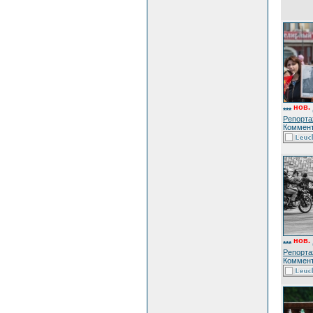
нов.
***
Репорта
Коммент
нов.
***
Репорта
Коммент