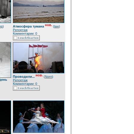
нов.
mp
)
Атмосфера тумана
(
law
)
Репортаж
Комментарии: 0
нов.
Проводили...
(
Norn
)
день
Репортаж
Комментарии: 0