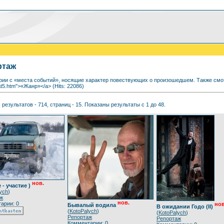
ртаж
ии с «места событий», носящие характер повествующих о произошедшем. Также смот
at5.htm">«Жанр»</a> (Hits: 22086)
 результатов - 714, страниц - 15. Показаны результаты с 1 до 48.
нов.
 - участие )
ych
)
ж
нов.
арии: 0
нов
Бывалый водила
В ожидании Годо (II)
(
KotoPalych
)
(
KotoPalych
)
Репортаж
Репортаж
Комментарии: 0