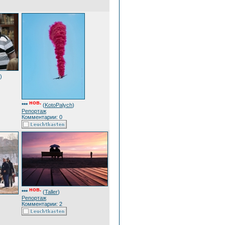
)
нов.
***
(
KotoPalych
)
Репортаж
Комментарии: 0
нов.
***
(
Taller
)
Репортаж
Комментарии: 2