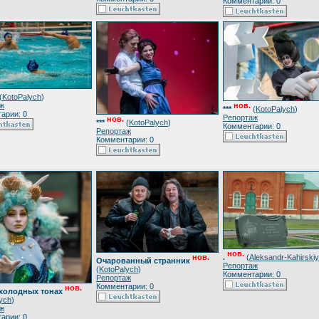
Комментарии: 0
(
KotoPalych
)
ж
нов.
***
(
KotoPalych
)
арии: 0
Репортаж
нов.
***
(
KotoPalych
)
Комментарии: 0
Репортаж
Комментарии: 0
нов.
.
(
Aleksandr-Kahirskiy
нов.
Очарованный странник
Репортаж
(
KotoPalych
)
Комментарии: 0
Репортаж
Комментарии: 0
нов.
 холодных тонах
ych
)
ж
арии: 0