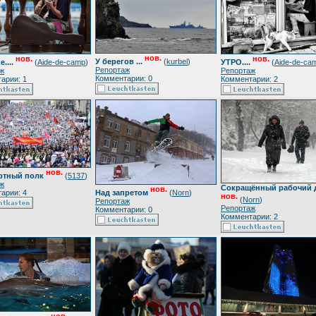
нов.
нов.
нов.
У берегов ...
(
kurbel
)
....
(
Aide-de-camp
)
УТРО....
(
Aide-de-ca
Репортаж
ж
Репортаж
Комментарии: 0
арии: 1
Комментарии: 2
нов.
ртный полк
(
5137
)
ж
Сокращённый рабочий 
нов.
арии: 4
Над запретом
(
Norn
)
нов.
(
Norn
)
Репортаж
Репортаж
Комментарии: 0
Комментарии: 2