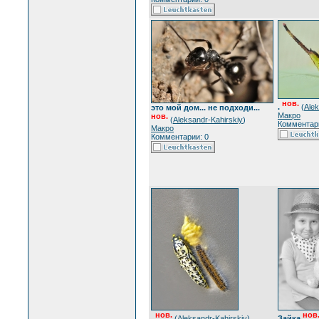
нов.
.
(
Alek
это мой дом... не подходи...
Макро
нов.
(
Aleksandr-Kahirskiy
)
Комментари
Макро
Комментарии: 0
нов.
нов
.
(
Aleksandr-Kahirskiy
)
Зайка