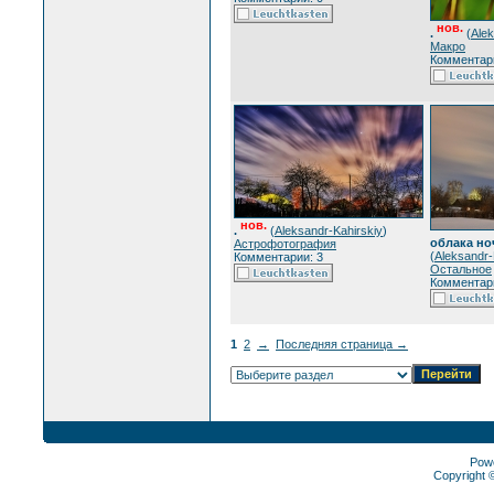
нов.
.
(
Alek
Макро
Комментари
нов.
.
(
Aleksandr-Kahirskiy
)
облака но
Астрофотография
(
Aleksandr-
Комментарии: 3
Остальное
Комментари
1
2
→
Последняя страница →
Pow
Copyright