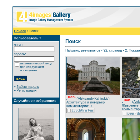
Начало
/ Поиск
Пользователь »
Поиск
логин:
Найдено: результатов - 92, страниц - 2. Показ
пароль:
автоматический вход
при следующем
посещении.
»
Забыл пароль
»
Регистрация
нов.
.
(
Aleksandr-Kahirskiy
)
нов.
Случайное изображение
.
(
Alek
Архитектура и интерьер
Животные
Комментарии: 0
Комментари