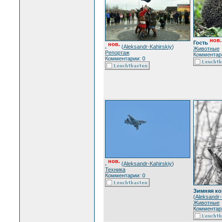
нов.
Гость
нов.
.
(
Aleksandr-Kahirskiy
)
Животные
Репортаж
Комментари
Комментарии: 0
нов.
.
(
Aleksandr-Kahirskiy
)
Техника
Комментарии: 0
Зимняя к
(
Aleksandr-
Животные
Комментари