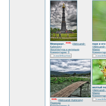
нов.
Мемориал .
(
Aleksandr-
паук и его
Kahirskiy
)
(
Aleksandr-
Архитектура и интерьер
Макро
Комментарии: 0
Комментари
желтый по
(
Aleksandr-
Макро
Комментари
нов.
.
(
Aleksandr-Kahirskiy
)
Природа
Комментарии: 0