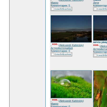
Макро
Дети
Комментарии: 5
Комментари
мечта уви
нов.
нов.
.
(
Aleksandr-Kahirskiy
)
(
Aleks
Астрофотография
Астрофото
Комментарии: 0
Комментари
нов.
.
(
Aleksandr-Kahirskiy
)
Макро
Комментарии: 0