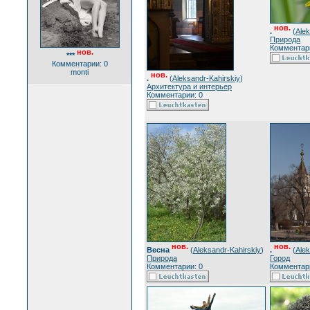
нов.
.
(
Alek
Природа
Комментари
нов.
***
Комментарии: 0
monti
нов.
.
(
Aleksandr-Kahirskiy
)
Архитектура и интерьер
Комментарии: 0
нов.
нов.
Весна
(
Aleksandr-Kahirskiy
)
.
(
Alek
Природа
Город
Комментарии: 0
Комментари