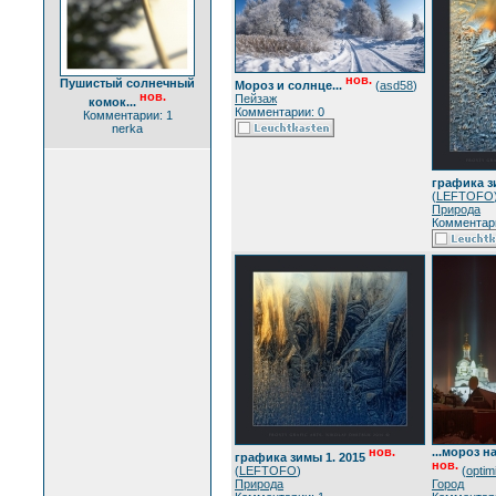
нов.
Пушистый солнечный
Мороз и солнце...
(
asd58
)
нов.
Пейзаж
комок...
Комментарии: 0
Комментарии: 1
nerka
графика з
(
LEFTOFO
Природа
Комментари
нов.
...мороз 
графика зимы 1. 2015
нов.
(
LEFTOFO
)
(
optim
Природа
Город