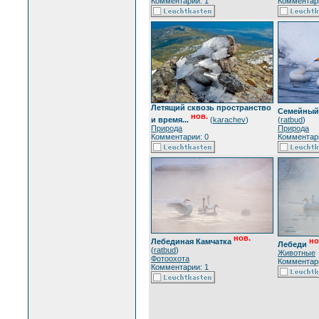
Комментарии: 1
Комментари
Летящий сквозь пространство
Семейный
нов.
и время...
(
karachev
)
(
ratbud
)
Природа
Природа
Комментарии: 0
Комментари
нов.
но
Лебединая Камчатка
Лебеди
(
ratbud
)
Животные
Фотоохота
Комментари
Комментарии: 1