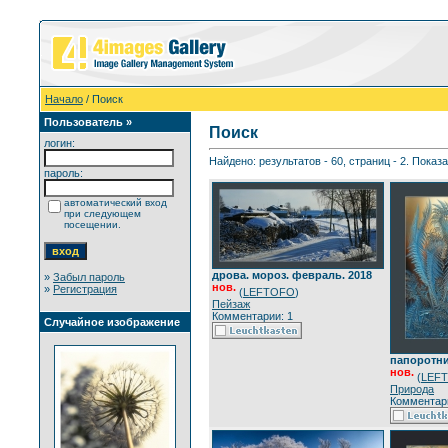
Начало
/ Поиск
Пользователь »
Поиск
логин:
Найдено: результатов - 60, страниц - 2. Показ
пароль:
автоматический вход
при следующем
посещении.
дрова. мороз. февраль. 2018
»
Забыл пароль
нов.
»
Регистрация
(
LEFTOFO
)
Пейзаж
Комментарии: 1
Случайное изображение
папоротник
нов.
(
LEF
Природа
Комментари