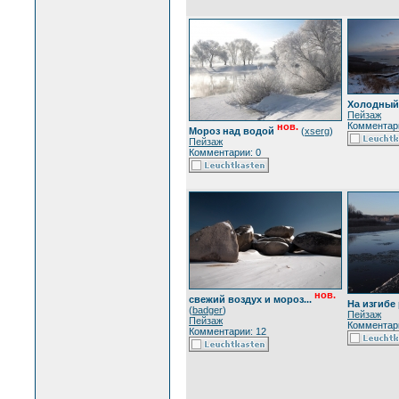
Холодный 
Пейзаж
Комментари
нов.
Мороз над водой
(
xserg
)
Пейзаж
Комментарии: 0
нов.
свежий воздух и мороз...
На изгибе
(
badger
)
Пейзаж
Пейзаж
Комментари
Комментарии: 12