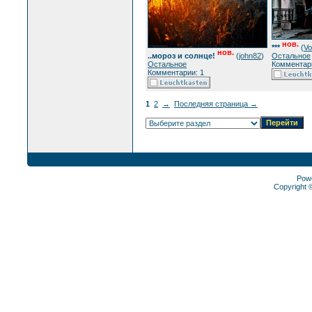
нов.
***
(
Vo
нов.
..мороз и солнце!
(
john82
)
Остальное
Остальное
Комментари
Комментарии: 1
1
2
→
Последняя страница →
Pow
Copyright