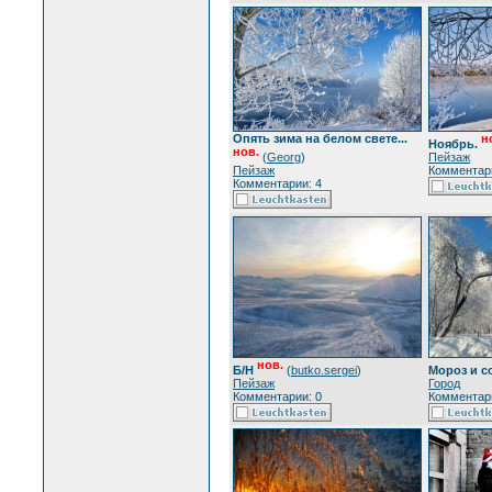
Опять зима на белом свете...
н
Ноябрь.
нов.
(
Georg
)
Пейзаж
Пейзаж
Комментари
Комментарии: 4
нов.
Б/Н
(
butko.sergei
)
Мороз и с
Пейзаж
Город
Комментарии: 0
Комментари