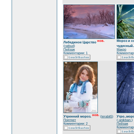
нов.
Мороз и с
Лебединое Царство
(
ratbud
)
чудесный..
Пейзаж
Макро
Комментарии: 1
Комментари
нов.
Утренний мороз.
(
terabit5
)
Утро..моро
Портрет
(
-anikban-
)
Комментарии: 2
Пейзаж
Комментари