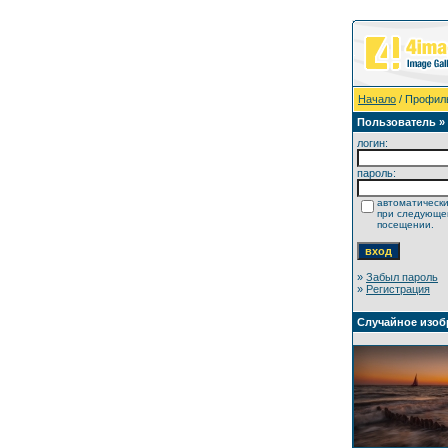
Начало
/ Профил
Пользователь »
логин:
пароль:
автоматически
при следующ
посещении.
»
Забыл пароль
»
Регистрация
Случайное изоб