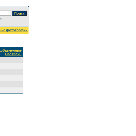
к
вые фотографии
 добавленные
EnoshaVL