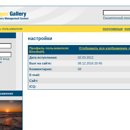
Расширенный поис
ь пользователя
популярные
но
настройки
Профиль пользователя:
Отображать все изображения,
EnoshaVL
Дата вступления:
02.03.2012
й вход
ем
Был на сайте:
08.12.2016 20:45
Комментарии:
58
E-mail:
Сайт:
ICQ:
ражение