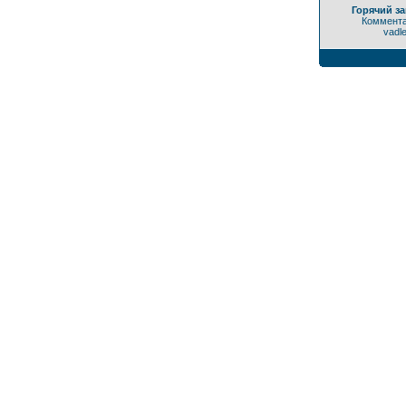
Горячий за
Коммента
vadl