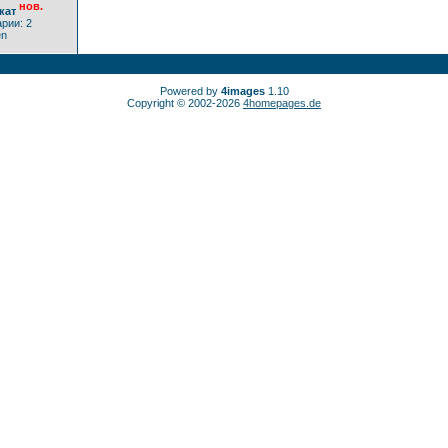
нов.
кат
рии: 2
en
Powered by
4images
1.10
Copyright © 2002-2026
4homepages.de