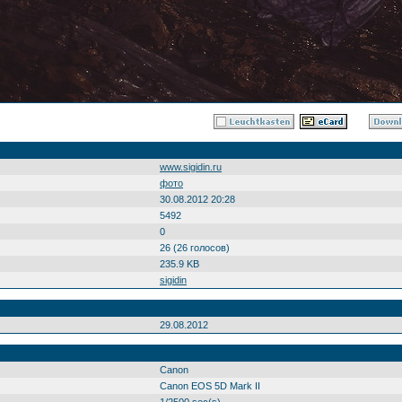
www.sigidin.ru
фото
30.08.2012 20:28
5492
0
26 (26 голосов)
235.9 KB
sigidin
29.08.2012
Canon
Canon EOS 5D Mark II
1/2500 sec(s)