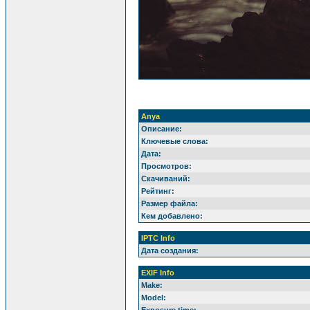
Anya
Описание:
Ключевые слова:
Дата:
Просмотров:
Скачиваний:
Рейтинг:
Размер файла:
Кем добавлено:
IPTC Info
Дата создания:
EXIF Info
Make:
Model:
Exposure time: