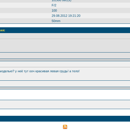
F/2
100
29.08.2012 19:21:20
50mm
ия:
с моделью? у неё тут ооч красивая левая грудь! а тело!