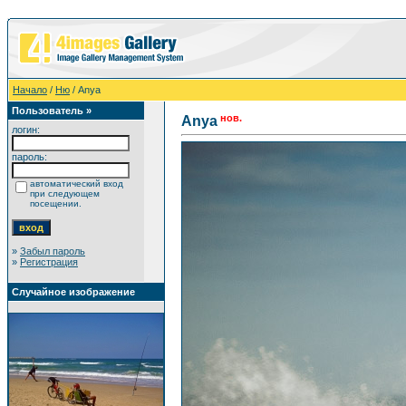
Начало
/
Ню
/ Anya
Пользователь »
нов.
Anya
логин:
пароль:
автоматический вход
при следующем
посещении.
»
Забыл пароль
»
Регистрация
Случайное изображение