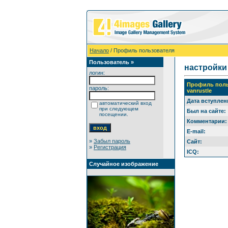
Начало
/ Профиль пользователя
Пользователь »
настройки
логин:
Профиль поль
пароль:
vanrustle
Дата вступлен
автоматический вход
при следующем
Был на сайте:
посещении.
Комментарии:
E-mail:
»
Забыл пароль
Сайт:
»
Регистрация
ICQ:
Случайное изображение