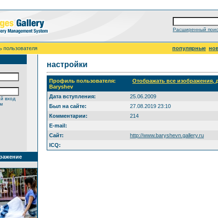
Расширенный поис
ь пользователя
популярные
но
настройки
Профиль пользователя:
Отображать все изображения,
Baryshev
Дата вступления:
25.06.2009
й вход
ем
Был на сайте:
27.08.2019 23:10
Комментарии:
214
E-mail:
Сайт:
http://www.baryshevn.gallery.ru
ICQ:
ражение