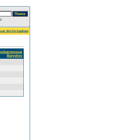
к
вые фотографии
 добавленные
Baryshev