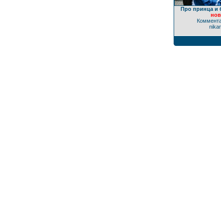
Про принца и 
нов
Коммента
nika