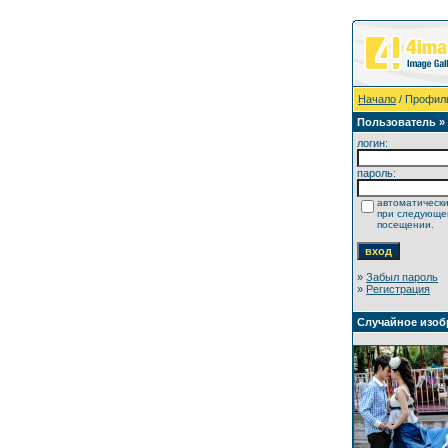
Начало
/ Профил
Пользователь »
логин:
пароль:
автоматически
при следующ
посещении.
»
Забыл пароль
»
Регистрация
Случайное изоб