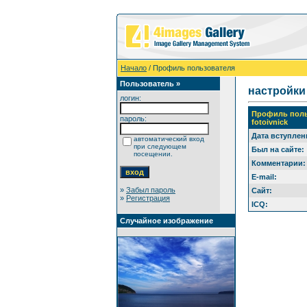
Начало
/ Профиль пользователя
Пользователь »
настройки
логин:
Профиль поль
пароль:
fotoivnick
Дата вступлен
автоматический вход
при следующем
Был на сайте:
посещении.
Комментарии:
E-mail:
»
Забыл пароль
Сайт:
»
Регистрация
ICQ:
Случайное изображение