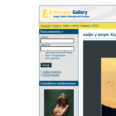
Начало
/
Город
/ кафе у моря. Кадакес 2018
Пользователь »
кафе у моря. Ка
логин:
пароль:
автоматический вход
при следующем
посещении.
»
Забыл пароль
»
Регистрация
Случайное изображение