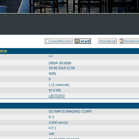
2018
***
город
,
музыка
18.09.2018 21:59
5055
0
1 (1 голосов)
97.5 KB
LEFTOFO
OLYMPUS IMAGING CORP.
E-3
1/200 sec(s)
F/7.1
100