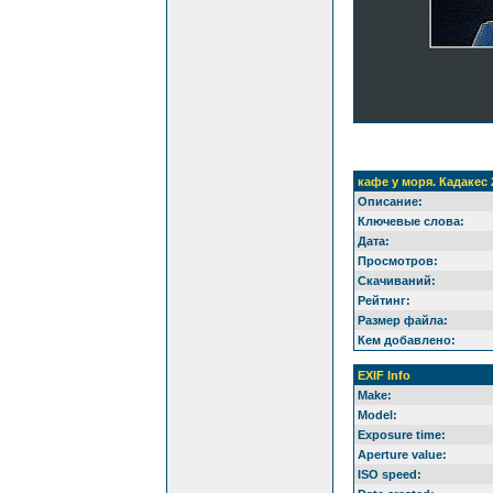
кафе у моря. Кадакес 
Описание:
Ключевые слова:
Дата:
Просмотров:
Скачиваний:
Рейтинг:
Размер файла:
Кем добавлено:
EXIF Info
Make:
Model:
Exposure time:
Aperture value:
ISO speed: