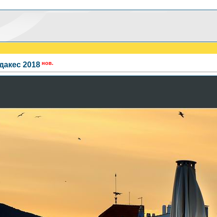
нов.
дакес 2018