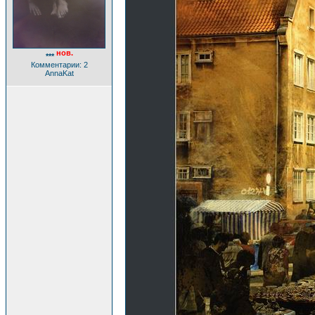
нов.
***
Комментарии: 2
AnnaKat