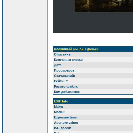
блошиный рынок. Гданьск
Описание:
Ключевые слова:
Дата:
Просмотров:
Скачиваний:
Рейтинг:
Размер файла:
Кем добавлено:
EXIF Info
Make:
Model:
Exposure time:
Aperture value:
ISO speed: