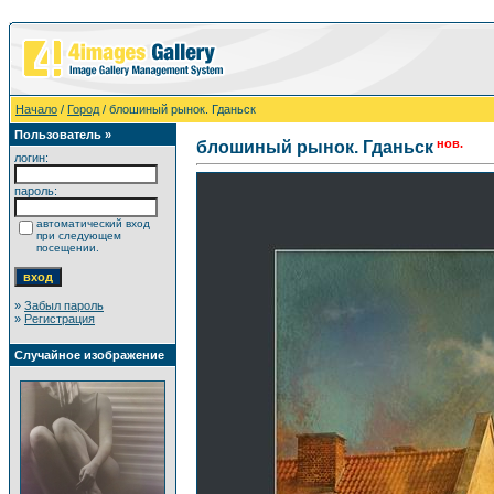
Начало
/
Город
/ блошиный рынок. Гданьск
Пользователь »
нов.
блошиный рынок. Гданьск
логин:
пароль:
автоматический вход
при следующем
посещении.
»
Забыл пароль
»
Регистрация
Случайное изображение