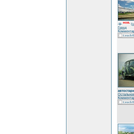
нов.
-\/-
(
v
Город
Комментар
автостар
Остально
Комментар