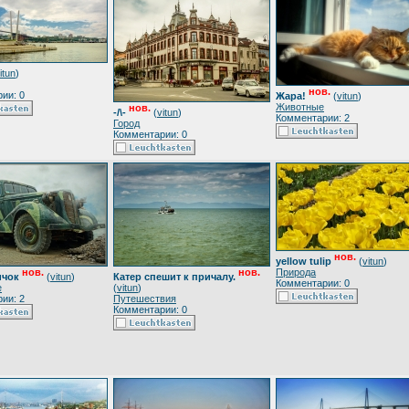
itun
)
нов.
ии: 0
Жара!
(
vitun
)
Животные
нов.
-/\-
(
vitun
)
Комментарии: 2
Город
Комментарии: 0
нов.
yellow tulip
(
vitun
)
Природа
нов.
нов.
ичок
(
vitun
)
Катер спешит к причалу.
Комментарии: 0
е
(
vitun
)
ии: 2
Путешествия
Комментарии: 0