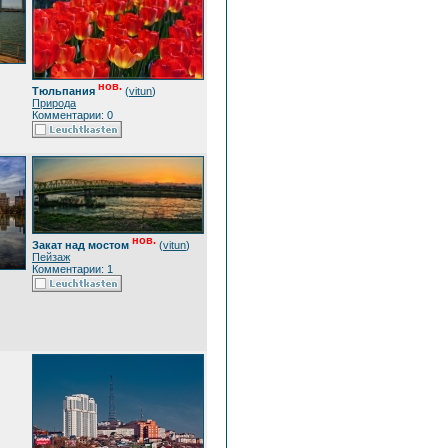
нов.
Тюльпания
(
vitun
)
Природа
Комментарии: 0
нов.
Закат над мостом
(
vitun
)
Пейзаж
Комментарии: 1