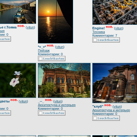
нов.
нов.
е г.Тояма
(
vitun
)
Engine!
(
vitun
)
вия
Техника
ии: 0
Комментарии: 7
нов.
*<_>*
(
vitun
)
Пейзаж
Комментарии: 0
нов.
нов.
цветы
(
vitun
)
_--_
(
vitun
)
Архитектура и интерьер
нов.
"клуб"
(
vitun
)
ии: 0
Комментарии: 0
Архитектура и интерьер
Комментарии: 0