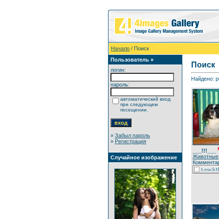
Начало
/ Поиск
Пользователь »
Поиск
логин:
Найдено: р
пароль:
автоматический вход
при следующем
посещении.
»
Забыл пароль
»
Регистрация
___!!!___
Животные
Случайное изображение
Комментар