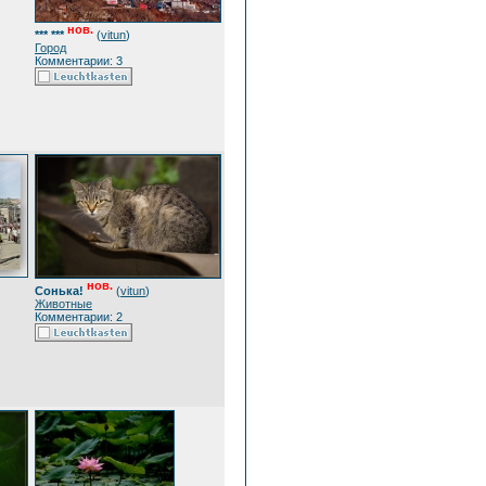
нов.
*** ***
(
vitun
)
Город
Комментарии: 3
нов.
Сонька!
(
vitun
)
Животные
Комментарии: 2