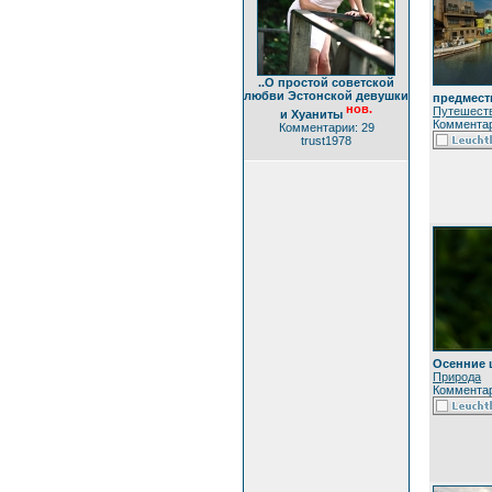
..О простой советской
любви Эстонской девушки
предместь
нов.
Путешест
и Хуаниты
Комментар
Комментарии: 29
trust1978
Осенние 
Природа
Комментар