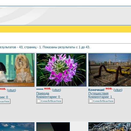
езультатов - 43, страниц - 1. Показаны результаты с 1 до 43.
нов.
нов.
нов.
******
(
vitun
)
Конечная!
(
vitun
)
(
vitun
)
Природа
Путешествия
Комментарии: 0
Комментарии: 1
ии: 0