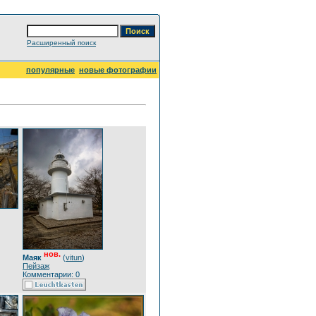
Расширенный поиск
популярные
новые фотографии
нов.
Маяк
(
vitun
)
Пейзаж
Комментарии: 0