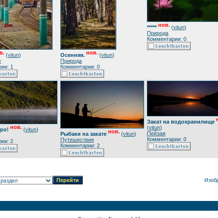
нов.
*****
(
vitun
)
Природа
Комментарии: 0
в.
нов.
(
vitun
)
Осенняя.
(
vitun
)
е
Природа
ии: 1
Комментарии: 0
Закат на водохранилище
нов.
(
vitun
)
ро!
(
vitun
)
нов.
Пейзаж
Рыбаки на закате
(
vitun
)
Комментарии: 0
Путешествия
ии: 2
Комментарии: 2
Изоб