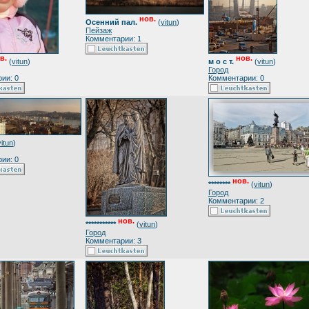
нов.
Осенний пал.
(
vitun
)
Пейзаж
Комментарии: 1
в.
нов.
(
vitun
)
м о с т.
(
vitun
)
Город
ии: 0
Комментарии: 0
vitun
)
ии: 0
нов.
********
(
vitun
)
Город
Комментарии: 2
нов.
***********
(
vitun
)
Город
Комментарии: 3