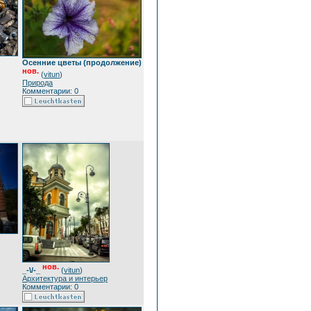
Осенние цветы (продолжение)
нов.
(
vitun
)
Природа
Комментарии: 0
нов.
_-\/-_
(
vitun
)
Архитектура и интерьер
Комментарии: 0