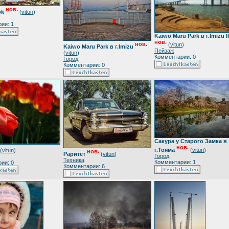
нов.
ok
(
vitun
)
ии: 1
Kaiwo Maru Park в г.Imizu II
нов.
нов.
(
vitun
)
Kaiwo Maru Park в г.Imizu
Пейзаж
(
vitun
)
Комментарии: 0
Город
Комментарии: 0
Сакура у Старого Замка в
нов.
г.Тояма
(
vitun
)
(
vitun
)
нов.
Раритет
(
vitun
)
Город
Техника
Комментарии: 1
ии: 0
Комментарии: 6