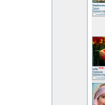
Vladivost
Город
Комментар
нов.
tulip
Природа
Комментар