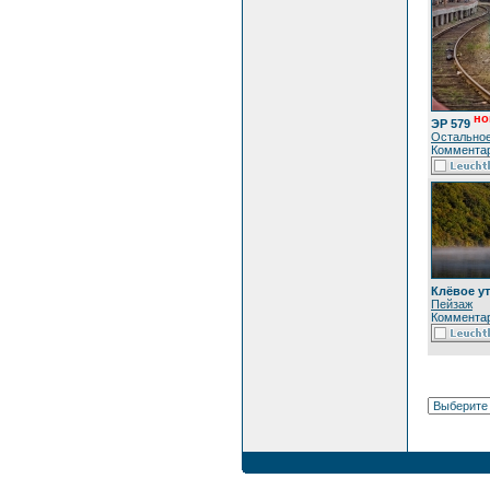
но
ЭР 579
Остально
Комментар
Клёвое ут
Пейзаж
Комментар