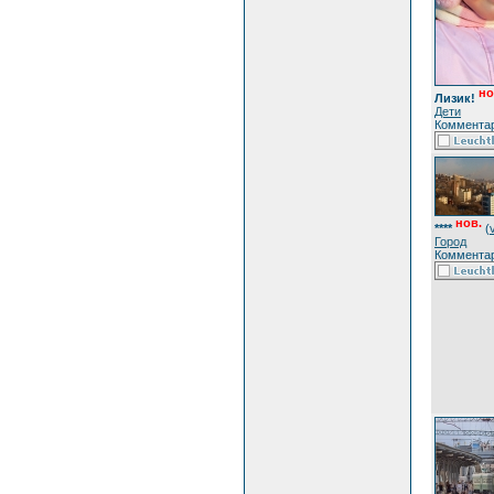
но
Лизик!
Дети
Комментар
нов.
****
(
Город
Комментар