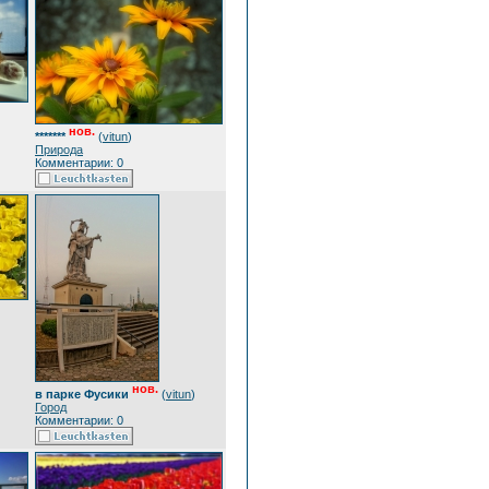
нов.
*******
(
vitun
)
Природа
Комментарии: 0
нов.
в парке Фусики
(
vitun
)
Город
Комментарии: 0