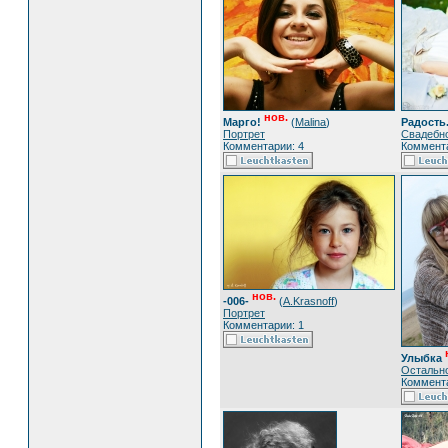
нов.
Марго!
(
Malina
)
Радость.
Портрет
Свадебн
Комментарии: 4
Коммента
нов.
-006-
(
A.Krasnoff
)
Портрет
Комментарии: 1
Улыбка
Остальн
Коммента