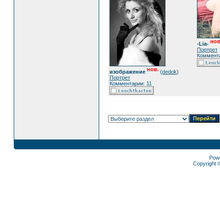
нов
-Lia-
Портрет
Коммента
нов.
изображение
(
dedok
)
Портрет
Комментарии: 11
Pow
Copyright