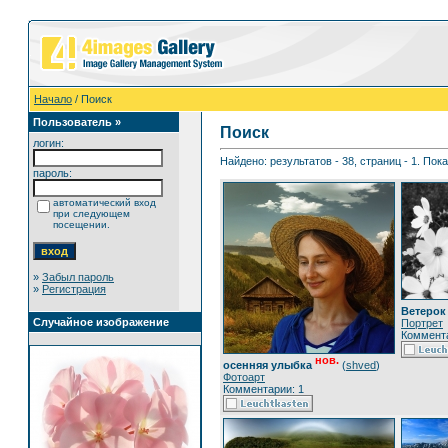
Начало
/ Поиск
Пользователь »
Поиск
логин:
Найдено: результатов - 38, страниц - 1. Пок
пароль:
автоматический вход
при следующем
посещении.
»
Забыл пароль
»
Регистрация
Ветерок
Случайное изображение
Портрет
Коммента
нов.
осенняя улыбка
(
shved
)
Фотоарт
Комментарии: 1