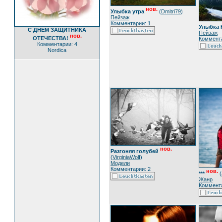
нов.
Улыбка утра
(
Dmitri79
)
Пейзаж
Комментарии: 1
Улыбка 
С ДНЁМ ЗАЩИТНИКА
Пейзаж
нов.
ОТЕЧЕСТВА!
Коммента
Комментарии: 4
Nordica
нов.
Разгоняя голубей
(
VirginiaWolf
)
Модели
Комментарии: 2
нов.
***
(
Жанр
Коммента