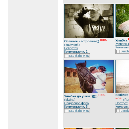
нов.
Улыбка
Осеннее настроение;)
Животны
(
fotoivnick
)
Коммента
Репортаж
Комментарии: 1
нов.
весёлая
Улыбка до ушей :)))))
нов.
(
Malina
)
(
Ro
Свадебное фото
Портрет
Комментарии: 5
Коммента