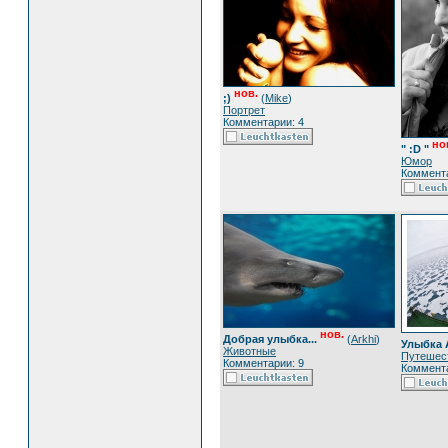
нов.
;)
(
Mike
)
Портрет
Комментарии: 4
но
" :D "
Юмор
Коммента
нов.
Добрая улыбка...
(
Arkhi
)
Улыбка 
Животные
Путешес
Комментарии: 9
Коммента