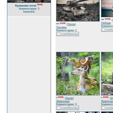
нов.
Куликово поле
Комментарии: 3
fotoivnick
нов.
***
(
Пейзаж
нов.
***
(
Denis
)
Коммента
Техника
Комментарии: 2
нов.
нов.
*
(
Denis
)
*
(
D
Животные
Животны
Комментарии: 3
Коммента