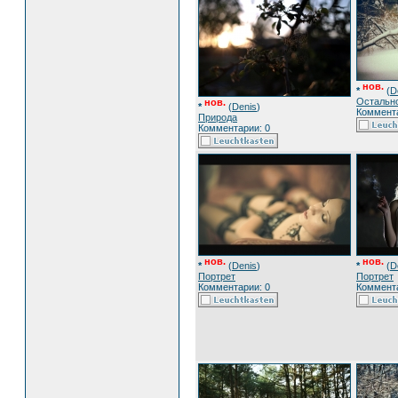
нов.
*
(
D
Остальн
нов.
*
(
Denis
)
Коммента
Природа
Комментарии: 0
нов.
нов.
*
(
Denis
)
*
(
D
Портрет
Портрет
Комментарии: 0
Коммента