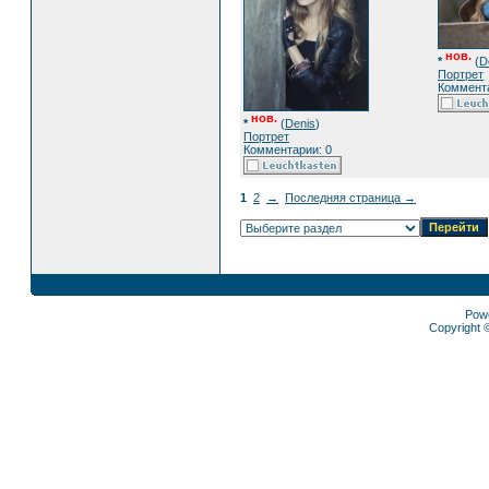
нов.
*
(
D
Портрет
Коммента
нов.
*
(
Denis
)
Портрет
Комментарии: 0
1
2
→
Последняя страница →
Pow
Copyright