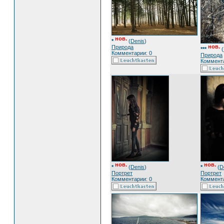
нов.
*
(
Denis
)
нов.
Природа
***
(
Комментарии: 0
Природа
Коммента
нов.
нов.
*
(
Denis
)
*
(
D
Портрет
Портрет
Комментарии: 0
Коммента