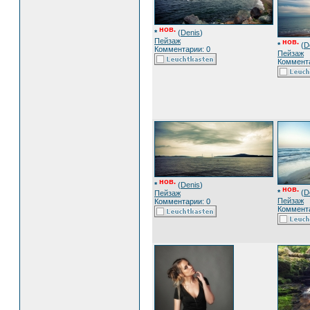
нов.
*
(
Denis
)
Пейзаж
нов.
*
(
D
Комментарии: 0
Пейзаж
Коммента
нов.
*
(
Denis
)
нов.
*
(
D
Пейзаж
Пейзаж
Комментарии: 0
Коммента