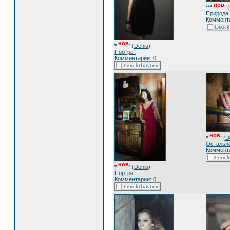
нов.
***
(
Природа
Коммента
нов.
*
(
Denis
)
Портрет
Комментарии: 0
нов.
*
(
D
Остальн
Коммента
нов.
*
(
Denis
)
Портрет
Комментарии: 0