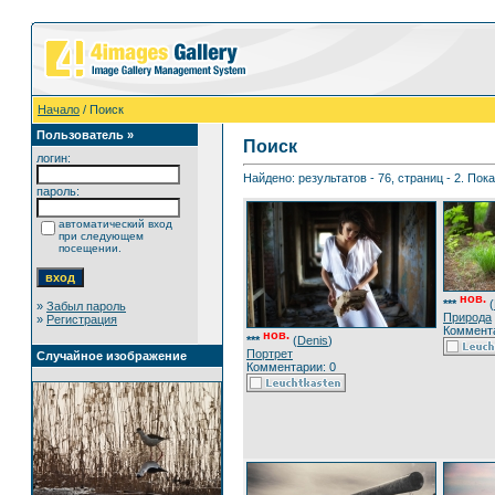
Начало
/ Поиск
Пользователь »
Поиск
логин:
Найдено: результатов - 76, страниц - 2. Пок
пароль:
автоматический вход
при следующем
посещении.
нов.
***
(
»
Забыл пароль
Природа
»
Регистрация
Коммента
нов.
***
(
Denis
)
Портрет
Случайное изображение
Комментарии: 0