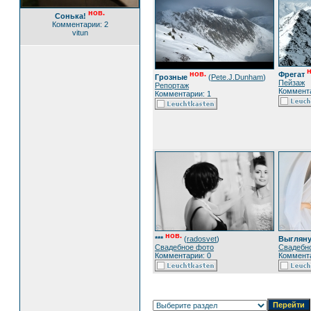
нов.
Сонька!
Комментарии: 2
vitun
н
нов.
Фрегат
Грозные
(
Pete.J.Dunham
)
Пейзаж
Репортаж
Коммента
Комментарии: 1
нов.
***
(
radosvet
)
Выглянул
Свадебное фото
Свадебн
Комментарии: 0
Коммента