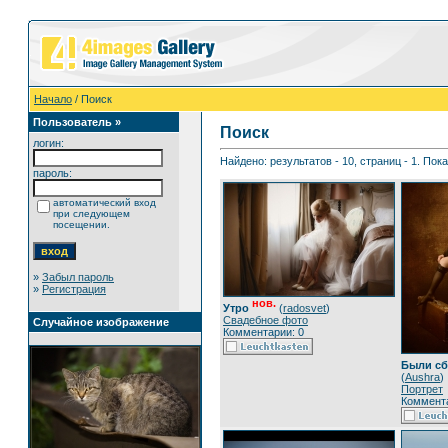
Начало
/ Поиск
Пользователь »
Поиск
логин:
Найдено: результатов - 10, страниц - 1. Пок
пароль:
автоматический вход
при следующем
посещении.
»
Забыл пароль
»
Регистрация
нов.
Утро
(
radosvet
)
Свадебное фото
Случайное изображение
Комментарии: 0
Были сб
(
Aushra
)
Портрет
Коммента