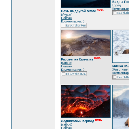
Вид на Ге
Город
Комментари
нов.
Ночь на другой земле
(
Avatar
)
Пейзаж
Комментарии: 0
нов.
Рассвет на Камчатке
(
ratbud
)
Мишка на 
Пейзаж
Животные
Комментарии: 0
Комментари
нов.
Ледниковый период
(
ratbud
)
Пейзаж