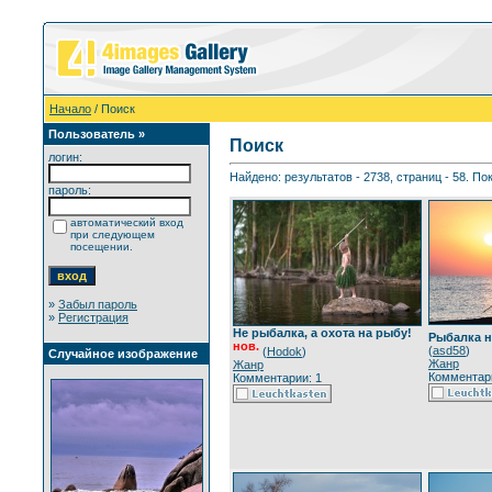
Начало
/ Поиск
Пользователь »
Поиск
логин:
Найдено: результатов - 2738, страниц - 58. По
пароль:
автоматический вход
при следующем
посещении.
»
Забыл пароль
»
Регистрация
Не рыбалка, а охота на рыбу!
Рыбалка н
нов.
(
asd58
)
(
Hodok
)
Случайное изображение
Жанр
Жанр
Комментари
Комментарии: 1