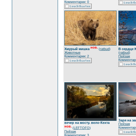
Комментарии: 0
нов.
Хмурый мишка
(
ratbud
)
В сердце 
Животные
(
ratbud
)
Комментарии: 2
Пейзаж
Комментари
Заря на за
вечер на мосту. вело-Кехта
Пейзаж
нов.
Комментари
(
LEFTOFO
)
Пейзаж
Комментарии: 3