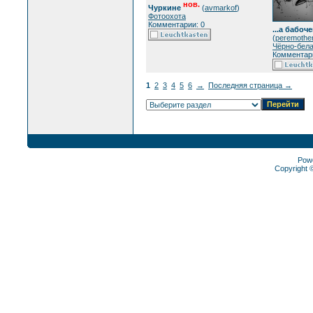
нов.
Чуркине
(
avmarkof
)
Фотоохота
Комментарии: 0
...а бабоче
(
peremothe
Чёрно-бел
Комментари
1
2
3
4
5
6
→
Последняя страница →
Pow
Copyright