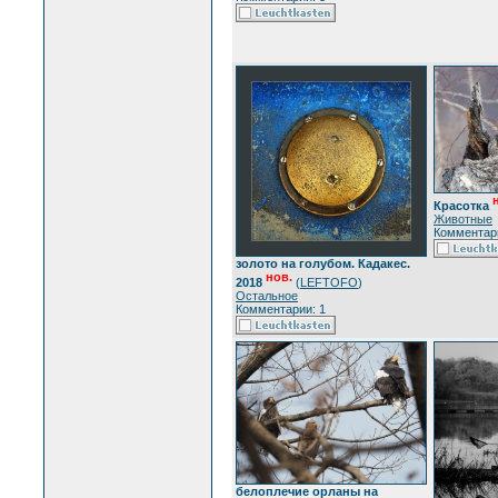
Красотка
Животные
Комментари
золото на голубом. Кадакес.
нов.
2018
(
LEFTOFO
)
Остальное
Комментарии: 1
белоплечие орланы на