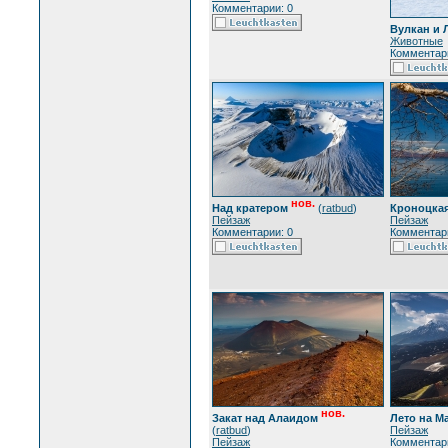
Комментарии: 0
Вулкан и 
Животные
Комментари
нов.
Над кратером
(
ratbud
)
Кроноцкая
Пейзаж
Пейзаж
Комментарии: 0
Комментари
нов.
Закат над Алаидом
Лето на М
(
ratbud
)
Пейзаж
Пейзаж
Комментари