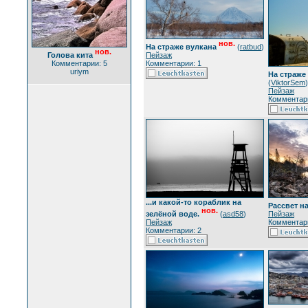
нов.
На страже вулкана
(
ratbud
)
нов.
Голова кита
Пейзаж
Комментарии: 5
Комментарии: 1
uriym
На страже
(
ViktorSem
)
Пейзаж
Комментари
...и какой-то кораблик на
Рассвет на
нов.
зелёной воде.
(
asd58
)
Пейзаж
Пейзаж
Комментари
Комментарии: 2