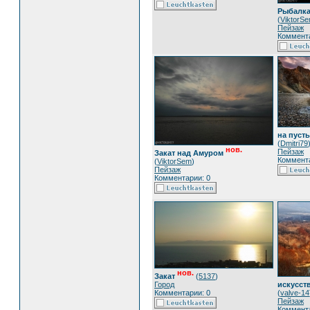
Рыбалка 
(
ViktorS
Пейзаж
Коммента
на пуст
(
Dmitri79
нов.
Пейзаж
Закат над Амуром
Коммента
(
ViktorSem
)
Пейзаж
Комментарии: 0
нов.
Закат
(
5137
)
Город
искусст
Комментарии: 0
(
valve-14
Пейзаж
Коммента