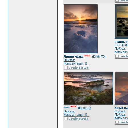
отлив. о
(
LEFTO
Пейзаж
Коммента
нов.
Линии льда.
(
Dmitri79
)
Пейзаж
Комментарии: 0
нов.
*****
(
Dmitri79
)
Закат н
Пейзаж
(
ratbud
)
Комментарии: 0
Пейзаж
Коммента