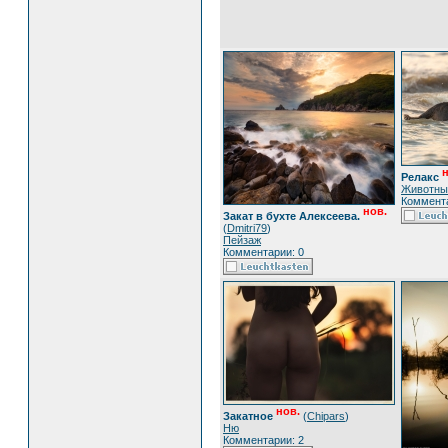
н
Релакс
Животны
Коммента
нов.
Закат в бухте Алексеева.
(
Dmitri79
)
Пейзаж
Комментарии: 0
нов.
Закатное
(
Chipars
)
Ню
Комментарии: 2