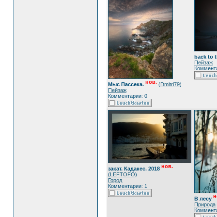
back to t
Пейзаж
Коммента
нов.
Мыс Пассека.
(
Dmitri79
)
Пейзаж
Комментарии: 0
нов.
закат. Кадакес. 2018
(
LEFTOFO
)
Город
Комментарии: 1
н
В лесу
Природа
Коммента