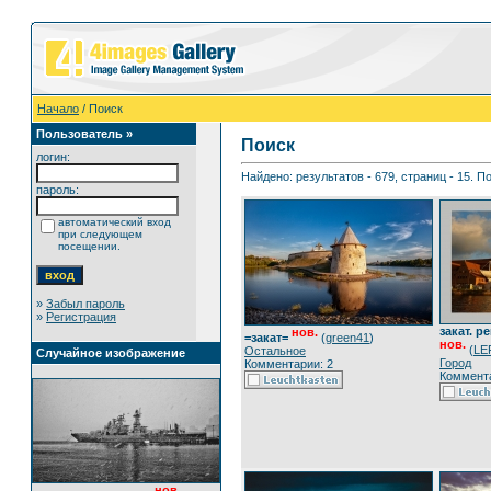
Начало
/ Поиск
Пользователь »
Поиск
логин:
Найдено: результатов - 679, страниц - 15. П
пароль:
автоматический вход
при следующем
посещении.
»
Забыл пароль
»
Регистрация
закат. р
нов.
=закат=
(
green41
)
нов.
(
LE
Остальное
Случайное изображение
Город
Комментарии: 2
Коммента
нов.