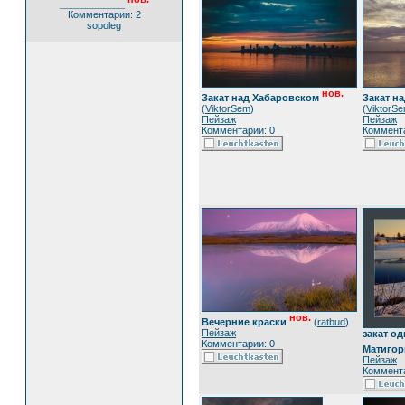
____________
Комментарии: 2
sopoleg
нов.
Закат над Хабаровском
Закат н
(
ViktorSem
)
(
ViktorS
Пейзаж
Пейзаж
Комментарии: 0
Коммента
нов.
Вечерние краски
(
ratbud
)
Пейзаж
закат о
Комментарии: 0
Матиго
Пейзаж
Коммента