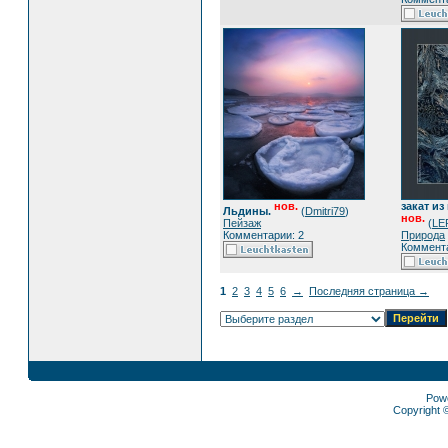
нов.
закат из
Льдины.
(
Dmitri79
)
нов.
Пейзаж
(
LE
Комментарии: 2
Природа
Коммента
1
2
3
4
5
6
→
Последняя страница →
Pow
Copyright