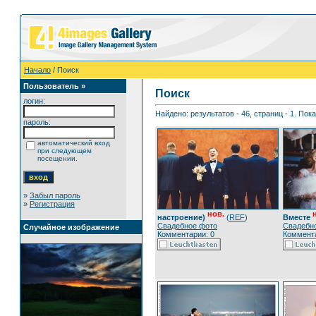
Начало
/ Поиск
Пользователь »
Поиск
логин:
Найдено: результатов - 46, страниц - 1. Пок
пароль:
автоматический вход
при следующем
посещении.
»
Забыл пароль
»
Регистрация
нов.
настроение)
(
REF
)
Вместе
Свадебное фото
Свадебн
Случайное изображение
Комментарии: 0
Коммента