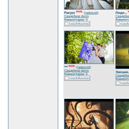
нов.
Ракурс
(
radosvet
)
Люди...
Свадебное фото
Свадебн
Комментарии: 0
Коммента
нов.
***
(
radosvet
)
Свадебное фото
Эмоции.
Комментарии: 5
Свадебн
Коммента