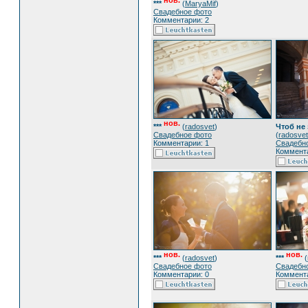
нов.
***
(
MaryaMif
)
Свадебное фото
Комментарии: 2
нов.
***
(
radosvet
)
Чтоб не 
Свадебное фото
(
radosvet
Комментарии: 1
Свадебн
Коммента
нов.
нов.
***
(
radosvet
)
***
(
Свадебное фото
Свадебн
Комментарии: 0
Коммента