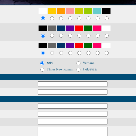
Arial
Verdana
Times New Roman
Helvetica