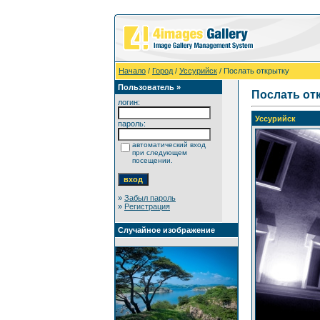
Начало
/
Город
/
Уссурийск
/ Послать открытку
Пользователь »
Послать от
логин:
Уссурийск
пароль:
автоматический вход
при следующем
посещении.
»
Забыл пароль
»
Регистрация
Случайное изображение