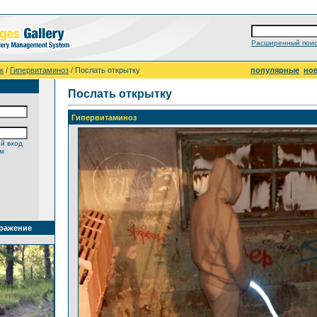
Расширенный поис
к
/
Гипервитаминоз
/ Послать открытку
популярные
но
Послать открытку
Гипервитаминоз
й вход
ем
ражение