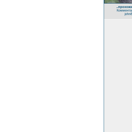
..прохож
Комментар
john