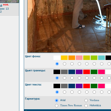
нов.
ий
ии: 13
82
Цвет фона:
Цыет границы:
Цвет текста:
Гарнитура:
Arial
Verdana
Times New Roman
Helvetica