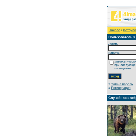
Начало
/
Фотоуро
Пользователь »
логин:
пароль:
автоматически
при следующ
посещении.
»
Забыл пароль
»
Регистрация
Случайное изоб