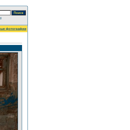
к
вые фотографии