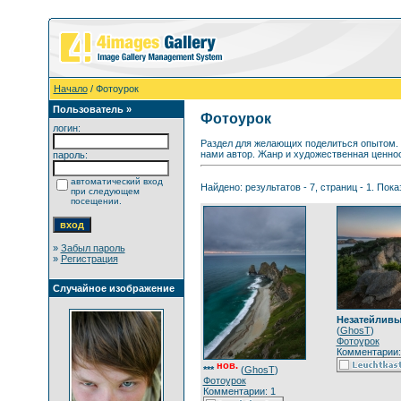
Начало
/ Фотоурок
Пользователь »
Фотоурок
логин:
Раздел для желающих поделиться опытом. 
нами автор. Жанр и художественная ценнос
пароль:
автоматический вход
Найдено: результатов - 7, страниц - 1. Пока
при следующем
посещении.
»
Забыл пароль
»
Регистрация
Случайное изображение
Незатейливы
(
GhosT
)
Фотоурок
Комментарии:
нов.
***
(
GhosT
)
Фотоурок
Комментарии: 1