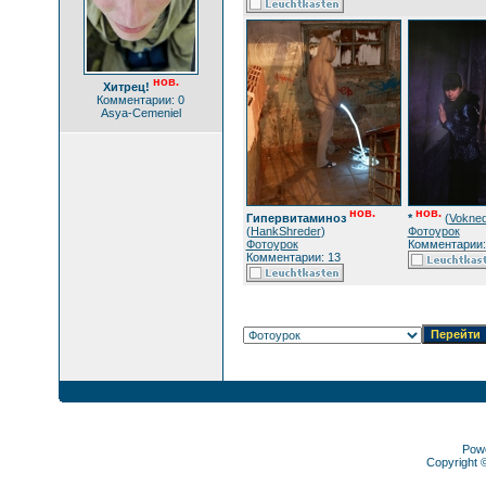
нов.
Хитрец!
Комментарии: 0
Asya-Cemeniel
нов.
нов.
Гипервитаминоз
*
(
Vokne
(
HankShreder
)
Фотоурок
Фотоурок
Комментарии:
Комментарии: 13
Pow
Copyright