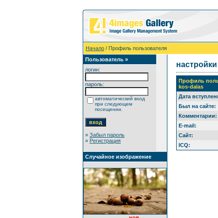
Начало
/ Профиль пользователя
Пользователь »
настройки
логин:
Профиль поль
пароль:
kos-dalas
Дата вступлен
автоматический вход
при следующем
Был на сайте:
посещении.
Комментарии:
E-mail:
»
Забыл пароль
Сайт:
»
Регистрация
ICQ:
Случайное изображение
нов.