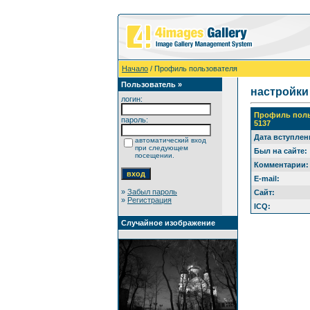
Начало
/ Профиль пользователя
Пользователь »
настройки
логин:
Профиль поль
пароль:
5137
Дата вступлен
автоматический вход
при следующем
Был на сайте:
посещении.
Комментарии:
E-mail:
»
Забыл пароль
Сайт:
»
Регистрация
ICQ:
Случайное изображение