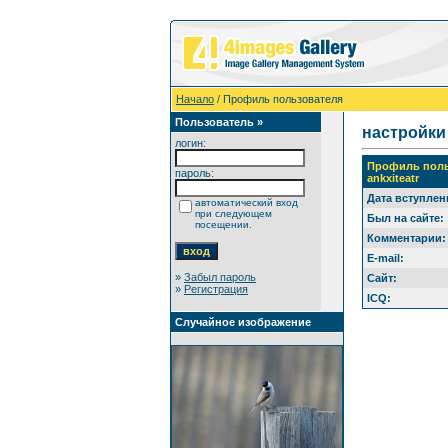
Начало
/ Профиль пользователя
Пользователь »
настройки
логин:
Профиль поль
пароль:
ankxiteatr
Дата вступлен
автоматический вход
при следующем
Был на сайте:
посещении.
Комментарии:
E-mail:
»
Забыл пароль
Сайт:
»
Регистрация
ICQ:
Случайное изображение