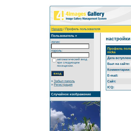
Начало
/ Профиль пользователя
Пользователь »
настройки
логин:
Профиль поль
пароль:
nicka
Дата вступлен
автоматический вход
при следующем
Был на сайте:
посещении.
Комментарии:
E-mail:
»
Забыл пароль
Сайт:
»
Регистрация
ICQ:
Случайное изображение