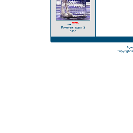
нов.
....
Комментарии: 2
alisa
Pow
Copyright