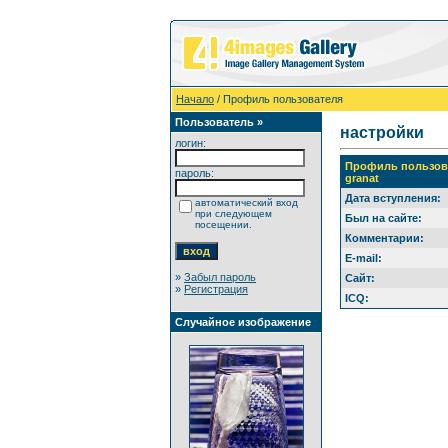
Начало
/ Профиль пользователя
Пользователь »
настройки
логин:
Профиль пользов
пароль:
granat
Дата вступления:
автоматический вход
при следующем
Был на сайте:
посещении.
Комментарии:
E-mail:
»
Забыл пароль
Сайт:
»
Регистрация
ICQ:
Случайное изображение