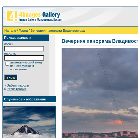
Начало
/
Город
/ Вечерняя панорама Владивостока
Пользователь »
Вечерняя панорама Владивос
логин:
пароль:
автоматический вход
при следующем
посещении.
»
Забыл пароль
»
Регистрация
Случайное изображение