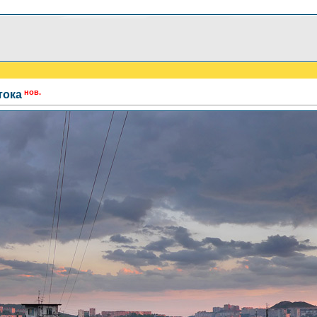
нов.
тока