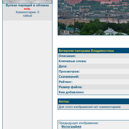
Вулкан парящий в облаках
нов.
Комментарии: 0
ratbud
Вечерняя панорама Владивостока
Описание:
Ключевые слова:
Дата:
Просмотров:
Скачиваний:
Рейтинг:
Размер файла:
Кем добавлено:
Автор:
Для этого изображения нет комментариев
Предыдущее изображение:
Фотография