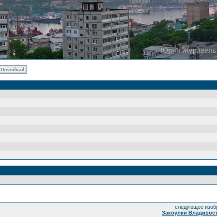
следующее изоб
Закоулки Владивост