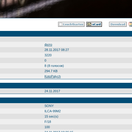
фото
28.11.2017 08:27
3220
0
8 (8 голосов)
294.7 KB
KotoPalych
24.11.2017
SONY
ILCA-99M2
15 sec(s)
F/18
100