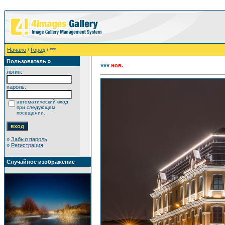
Начало
/
Город
/ ***
Пользователь »
нов.
***
логин:
пароль:
автоматический вход
при следующем
посещении.
»
Забыл пароль
»
Регистрация
Случайное изображение