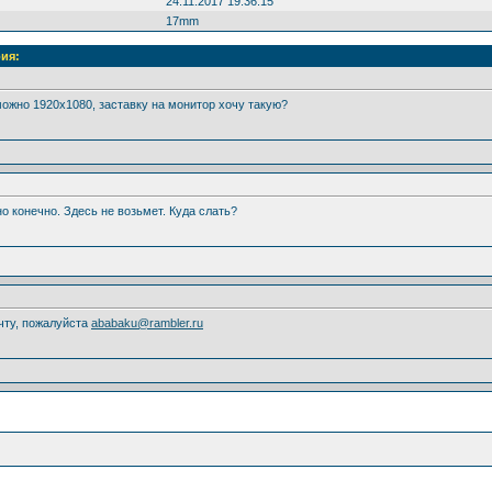
24.11.2017 19:36:15
17mm
ия:
 можно 1920х1080, заставку на монитор хочу такую?
но конечно. Здесь не возьмет. Куда слать?
очту, пожалуйста
ababaku@rambler.ru