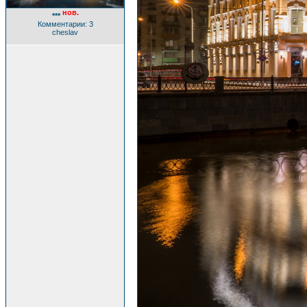
нов.
***
Комментарии: 3
cheslav