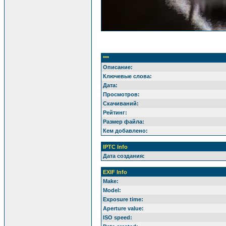
***
Описание:
Ключевые слова:
Дата:
Просмотров:
Скачиваний:
Рейтинг:
Размер файла:
Кем добавлено:
IPTC Info
Дата создания:
EXIF Info
Make:
Model:
Exposure time:
Aperture value:
ISO speed: