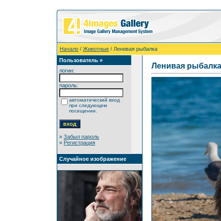
Начало
/
Животные
/ Ленивая рыбалка
Пользователь »
Ленивая рыбалк
логин:
пароль:
автоматический вход
при следующем
посещении.
»
Забыл пароль
»
Регистрация
Случайное изображение