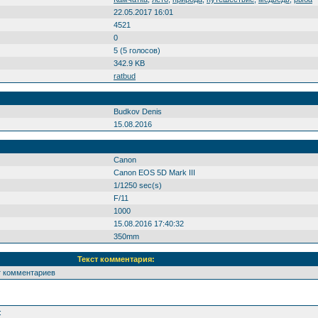
22.05.2017 16:01
4521
0
5 (5 голосов)
342.9 KB
ratbud
Budkov Denis
15.08.2016
Canon
Canon EOS 5D Mark III
1/1250 sec(s)
F/11
1000
15.08.2016 17:40:32
350mm
Текст комментария:
т комментариев
: