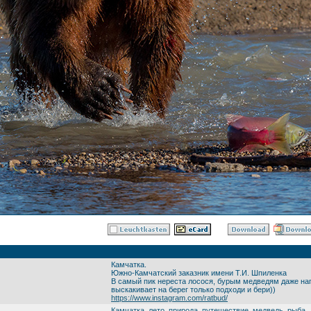
Камчатка.
Южно-Камчатский заказник имени Т.И. Шпиленка
В самый пик нереста лосося, бурым медведям даже нап
выскакивает на берег только подходи и бери))
https://www.instagram.com/ratbud/
Камчатка
,
лето
,
природа
,
путешествие
,
медведь
,
рыба