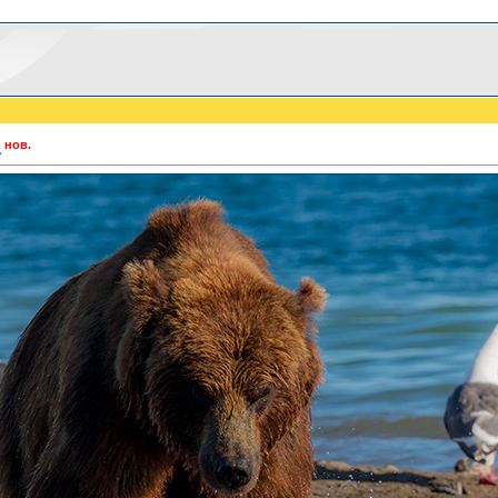
нов.
а