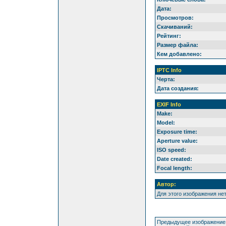
Дата:
Просмотров:
Скачиваний:
Рейтинг:
Размер файла:
Кем добавлено:
IPTC Info
Черта:
Дата создания:
EXIF Info
Make:
Model:
Exposure time:
Aperture value:
ISO speed:
Date created:
Focal length:
Автор:
Для этого изображения не
Предыдущее изображение