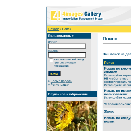
Начало
/ Поиск
Пользователь »
Поиск
логин:
пароль:
Ваш поиск не дал
автоматический вход
при следующем
Поиск
посещении.
Искать по ключ
словам:
Используйте терм
НЕ чтобы точнее
»
Забыл пароль
контролировать пр
»
Регистрация
Используйте маски 
Искать по имен
Случайное изображение
пользователя:
Используйте маски 
Условия поиска:
Жанр:
Искать по след
полям: