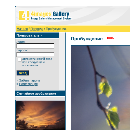
Начало
/
Природа
/ Пробуждение...
Пользователь »
нов.
Пробуждение...
логин:
пароль:
автоматический вход
при следующем
посещении.
»
Забыл пароль
»
Регистрация
Случайное изображение