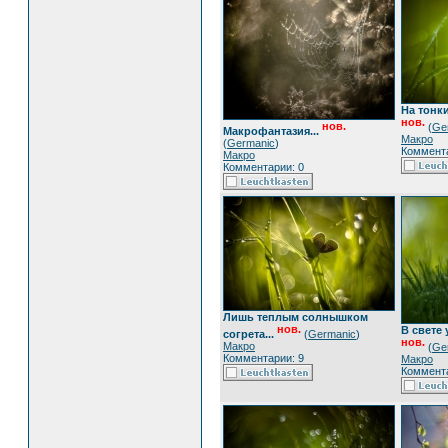
На тонки
нов.
нов.
(
Ge
Макрофантазия...
Макро
(
Germanic
)
Коммента
Макро
Комментарии: 0
Лишь теплым солнышком
нов.
В свете 
согрета...
(
Germanic
)
нов.
Макро
(
Ge
Комментарии: 9
Макро
Коммента