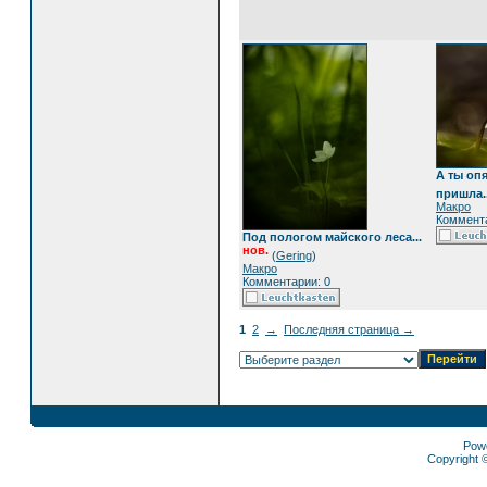
А ты опя
пришла..
Макро
Коммента
Под пологом майского леса...
нов.
(
Gering
)
Макро
Комментарии: 0
1
2
→
Последняя страница →
Pow
Copyright