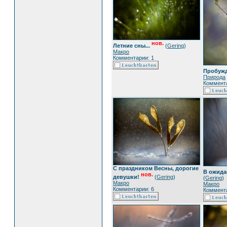
нов.
Летние сны...
(
Gering
)
Макро
Комментарии: 1
Пробужд
Природа
Коммента
С праздником Весны, дорогие
В ожидан
нов.
девушки!
(
Gering
)
(
Gering
)
Макро
Макро
Комментарии: 6
Коммента