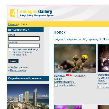
Начало
/ Поиск
Пользователь »
Поиск
логин:
Найдено: результатов - 65, страниц - 2. Пок
пароль:
автоматический вход
при следующем
посещении.
»
Забыл пароль
»
Регистрация
Феерия в
нов.
Первые.
(
Germanic
)
(
Germani
Случайное изображение
Макро
Макро
Комментарии: 0
Коммента