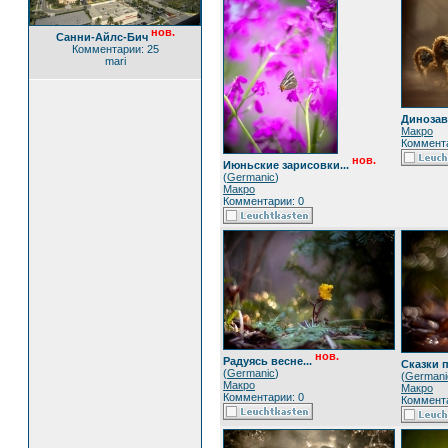
нов.
Санни-Айлс-Бич
Комментарии: 25
mari
Динозав
Макро
Коммента
нов.
Июньские зарисовки...
(
Germanic
)
Макро
Комментарии: 0
нов.
Радуясь весне...
Сказки п
(
Germanic
)
(
Germani
Макро
Макро
Комментарии: 0
Коммента