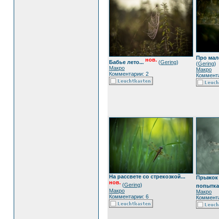
Про мале
нов.
Бабье лето...
(
Gering
)
(
Gering
)
Макро
Макро
Комментарии: 2
Коммента
На рассвете со стрекозкой...
Прыжок 
нов.
(
Gering
)
попытка.
Макро
Макро
Комментарии: 6
Коммента