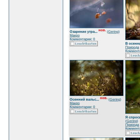
нов.
Озарение утра...
(
Gering
)
Макро
Комментарии: 0
В осенни
Природа
Коммента
нов.
Осенний вальс...
(
Gering
)
Макро
Комментарии: 0
Я спроси
(
Gering
)
Природа
Коммента