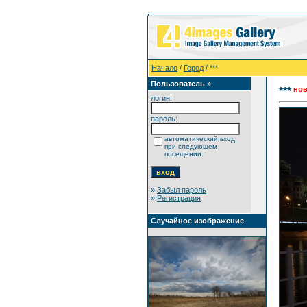
Начало
/
Город
/ ***
Пользователь »
нов
***
логин:
пароль:
автоматический вход
при следующем
посещении.
»
Забыл пароль
»
Регистрация
Случайное изображение