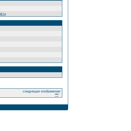
l.ru
следующее изображение:
***