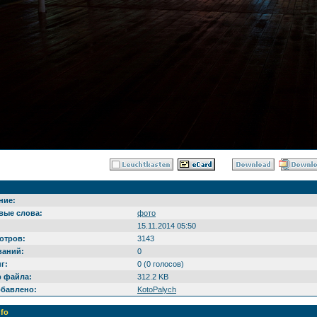
ние:
вые слова:
фото
15.11.2014 05:50
отров:
3143
ваний:
0
г:
0 (0 голосов)
р файла:
312.2 KB
обавлено:
KotoPalych
nfo