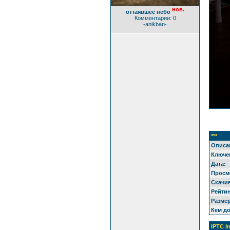
нов.
оттаявшее небо
Комментарии: 0
-anikban-
***
Описа
Ключе
Дата:
Просм
Скачи
Рейтин
Разме
Кем д
IPTC I