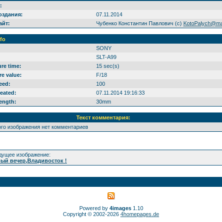
:
оздания:
07.11.2014
айт:
Чубенко Константин Павлович (с)
KotoPalych@mai
nfo
SONY
SLT-A99
re time:
15 sec(s)
re value:
F/18
eed:
100
reated:
07.11.2014 19:16:33
length:
30mm
:
Текст комментария:
ого изображения нет комментариев
ущее изображение:
ый вечер,Владивосток !
Powered by
4images
1.10
Copyright © 2002-2026
4homepages.de