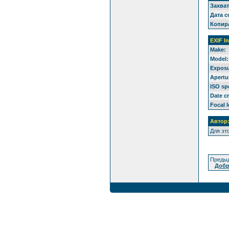
Захват
Дата с
Копир
EXIF I
Make:
Model:
Exposu
Apertu
ISO sp
Date c
Focal 
Автор
Для эт
Предыд
Добр