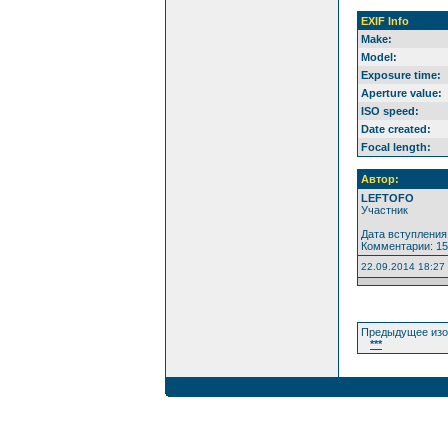
EXIF Info
Make:
Model:
Exposure time:
Aperture value:
ISO speed:
Date created:
Focal length:
Автор:
LEFTOFO
Участник
Дата вступления:
Комментарии: 1
22.09.2014 18:27
Предыдущее изо
***