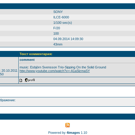
SONY
ILCE-6000
1/100 sec(s)
F/20
100
04.09.2014 14:09:30
43mm
Текст комментария:
comment
music: Esbjörn Svensson Trio-Sipping On the Solid Ground
 20.10.2011
http://www.youtube.com/watch?v=-A1aSlzmaSY
550
бражение:
Powered by
4images
1.10