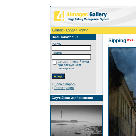
Начало
/
Город
/ Sipping
Пользователь »
нов.
Sipping
логин:
пароль:
автоматический вход
при следующем
посещении.
»
Забыл пароль
»
Регистрация
Случайное изображение