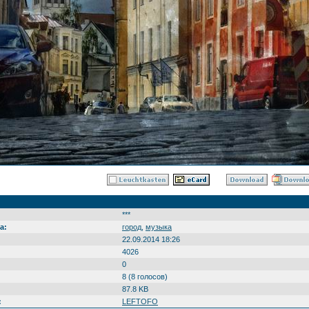
***
а:
город
,
музыка
22.09.2014 18:26
4026
0
8 (8 голосов)
87.8 KB
:
LEFTOFO