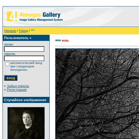
Начало
/
Город
/ ***
Пользователь »
нов.
***
логин:
пароль:
автоматический вход
при следующем
посещении.
»
Забыл пароль
»
Регистрация
Случайное изображение