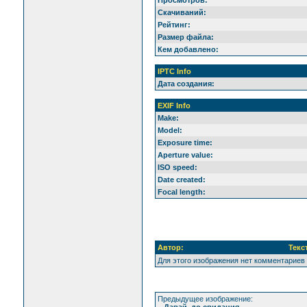
Скачиваний:
Рейтинг:
Размер файла:
Кем добавлено:
IPTC Info
Дата создания:
EXIF Info
Make:
Model:
Exposure time:
Aperture value:
ISO speed:
Date created:
Focal length:
Автор:
Текс
Для этого изображения нет комментариев
Предыдущее изображение:
Давай, до свидания...