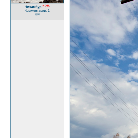
нов.
Чихамбур
Комментарии: 1
law