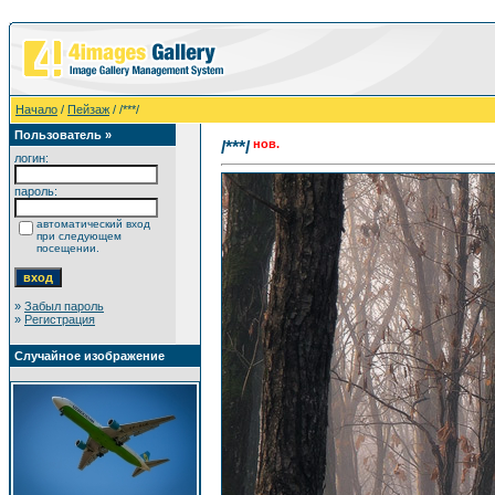
Начало
/
Пейзаж
/ /***/
Пользователь »
нов.
/***/
логин:
пароль:
автоматический вход
при следующем
посещении.
»
Забыл пароль
»
Регистрация
Случайное изображение