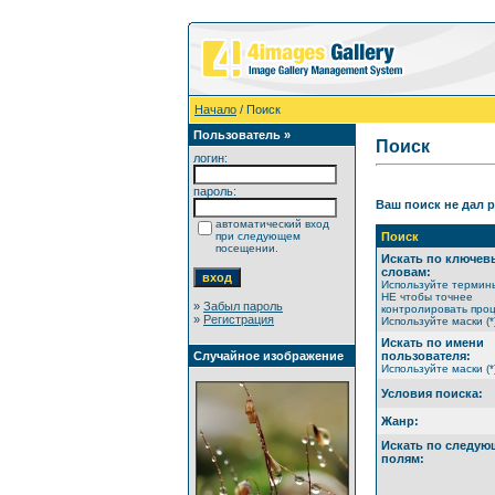
Начало
/ Поиск
Пользователь »
Поиск
логин:
пароль:
Ваш поиск не дал р
автоматический вход
при следующем
Поиск
посещении.
Искать по ключе
словам:
Используйте термин
НЕ чтобы точнее
»
Забыл пароль
контролировать проц
»
Регистрация
Используйте маски (*
Искать по имени
Случайное изображение
пользователя:
Используйте маски (*
Условия поиска:
Жанр:
Искать по следу
полям: