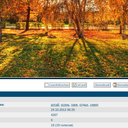
ва:
алтай
,
осень
,
парк
,
отдых
,
сквер
24.10.2012 06:25
4267
0
19 (19 голосов)