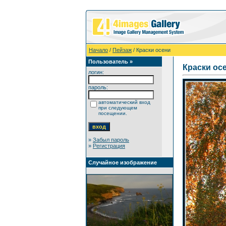
Начало
/
Пейзаж
/ Краски осени
Пользователь »
Краски ос
логин:
пароль:
автоматический вход
при следующем
посещении.
»
Забыл пароль
»
Регистрация
Случайное изображение