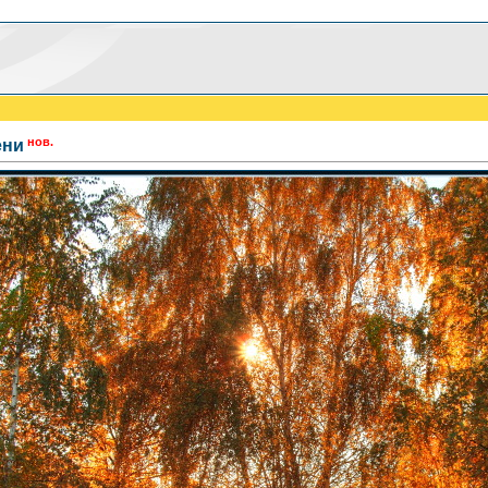
нов.
ени