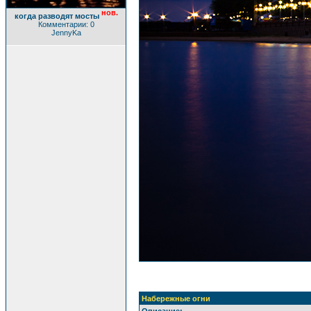
нов.
когда разводят мосты
Комментарии: 0
JennyKa
Набережные огни
Описание: