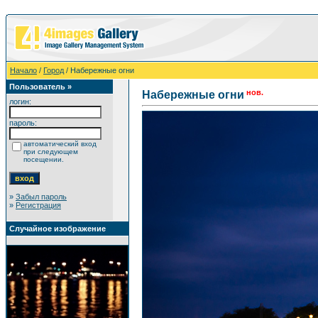
Начало
/
Город
/ Набережные огни
Пользователь »
нов.
Набережные огни
логин:
пароль:
автоматический вход
при следующем
посещении.
»
Забыл пароль
»
Регистрация
Случайное изображение