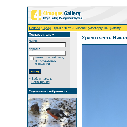
Начало
/
Город
/ Храм в честь Николая Чудотворца на Диомиде
Пользователь »
Храм в честь Нико
логин:
пароль:
автоматический вход
при следующем
посещении.
»
Забыл пароль
»
Регистрация
Случайное изображение