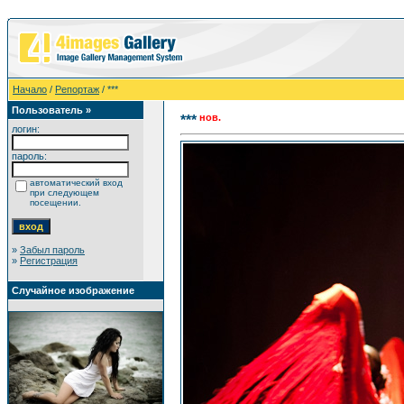
Начало
/
Репортаж
/ ***
Пользователь »
нов.
***
логин:
пароль:
автоматический вход
при следующем
посещении.
»
Забыл пароль
»
Регистрация
Случайное изображение