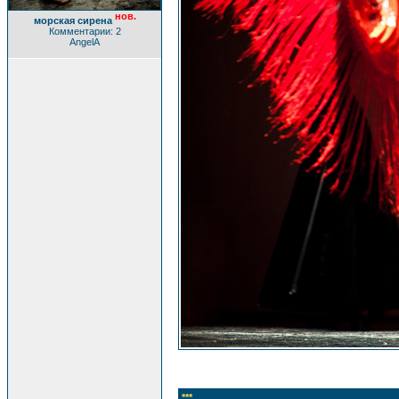
нов.
морская сирена
Комментарии: 2
AngelA
***