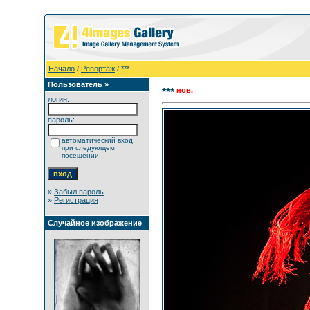
Начало
/
Репортаж
/ ***
Пользователь »
нов.
***
логин:
пароль:
автоматический вход
при следующем
посещении.
»
Забыл пароль
»
Регистрация
Случайное изображение