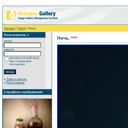
Начало
/
Город
/ Ночь.
Пользователь »
нов.
Ночь.
логин:
пароль:
автоматический вход
при следующем
посещении.
»
Забыл пароль
»
Регистрация
Случайное изображение