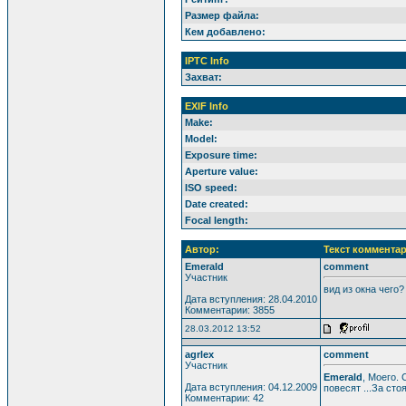
Размер файла:
Кем добавлено:
IPTC Info
Захват:
EXIF Info
Make:
Model:
Exposure time:
Aperture value:
ISO speed:
Date created:
Focal length:
Автор:
Текст комментар
Emerald
comment
Участник
вид из окна чего?
Дата вступления: 28.04.2010
Комментарии: 3855
28.03.2012 13:52
agrlex
comment
Участник
Emerald
, Моего.
Дата вступления: 04.12.2009
повесят ...За сто
Комментарии: 42