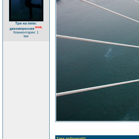
Три на пяти:
нов.
декомпрессия
Комментарии: 1
law
Таки добрался)))