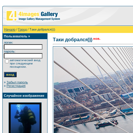
Начало
/
Город
/ Таки добрался)))
Пользователь »
нов.
Таки добрался)))
логин:
пароль:
автоматический вход
при следующем
посещении.
»
Забыл пароль
»
Регистрация
Случайное изображение