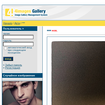
Начало
/
Дети
/ ***
Пользователь »
нов.
***
логин:
пароль:
автоматический вход
при следующем
посещении.
»
Забыл пароль
»
Регистрация
Случайное изображение