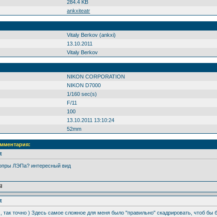
284.4 KB
ankxiteatr
Vitaly Berkov (ankxi)
13.10.2011
Vitaly Berkov
NIKON CORPORATION
NIKON D7000
1/160 sec(s)
F/11
100
13.10.2011 13:10:24
52mm
омментария:
t
 опры ЛЭПа? интересный вид
t
й
, так точно ) Здесь самое сложное для меня было "правильно" скадрировать, чтоб бы 