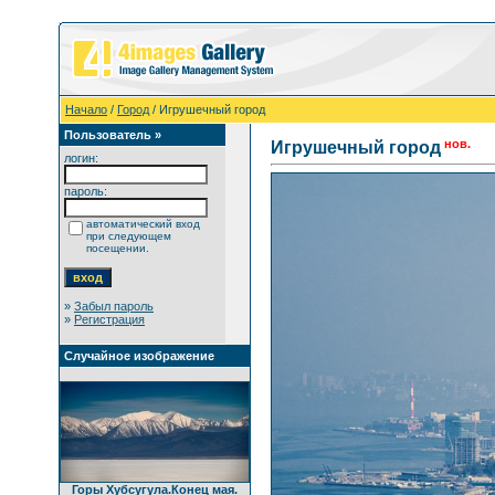
Начало
/
Город
/ Игрушечный город
Пользователь »
нов.
Игрушечный город
логин:
пароль:
автоматический вход
при следующем
посещении.
»
Забыл пароль
»
Регистрация
Случайное изображение
Горы Хубсугула.Конец мая.