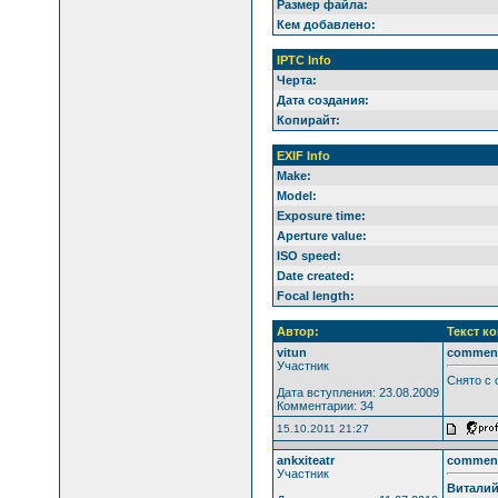
Размер файла:
Кем добавлено:
IPTC Info
Черта:
Дата создания:
Копирайт:
EXIF Info
Make:
Model:
Exposure time:
Aperture value:
ISO speed:
Date created:
Focal length:
Автор:
Текст к
vitun
commen
Участник
Снято с
Дата вступления: 23.08.2009
Комментарии: 34
15.10.2011 21:27
ankxiteatr
commen
Участник
Витали