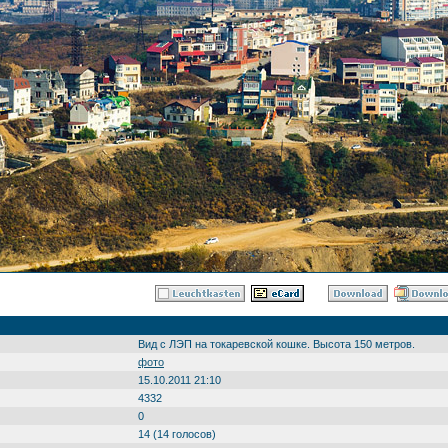
Вид с ЛЭП на токаревской кошке. Высота 150 метров.
фото
15.10.2011 21:10
4332
0
14 (14 голосов)